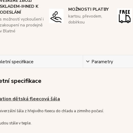
VEŠKERÉ ZBOŽÍ
SKLADEM-IHNED K
MOŽNOSTI PLATBY
ODESLÁNÍ
kartou, převodem,
s možností vyzkoušení i
dobírkou
zakoupení na prodejně
v Blatné
etní specifikace
Parametry
tní specifikace
tion dětská fleecová šála
niverzální šála z hřejivého fleecu do chladu a zimního počasí.
udou stále v teple.