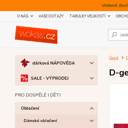
Veškeré zboží
O NÁS
VAŠE DOTAZY
TABULKY VELIKOSTÍ
OBCHO
Úvod
O
dárková NÁPOVĚDA
D-ge
SALE - VÝPRODEJ
PRO DOSPĚLÉ I DĚTI
Oblečení
Dámské oblečení