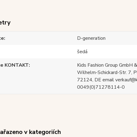
etry
ce
D-generation
šedá
ce KONTAKT
Kids Fashion Group GmbH &
Wilhelm-Schickard-Str. 7, P
72124, DE email verkauf@
0049(0)71278114-0
zařazeno v kategoriích