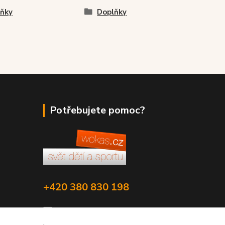
ňky
Doplňky
Potřebujete pomoc?
+420 380 830 198
wokas.online@yahoo.cz