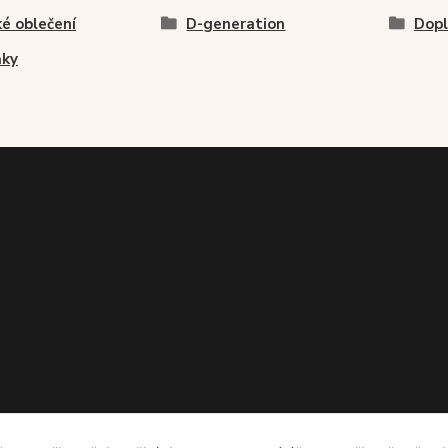
é oblečení
D-generation
Dopl
ňky