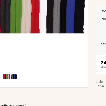
Dos
Dob
bar
24
206
Číslo p
Barva: