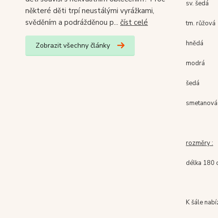
sv. šedá
některé děti trpí neustálými vyrážkami,
svěděním a podrážděnou p...
číst celé
tm. růžová
hnědá
Zobrazit všechny články
modrá
šedá
smetanová
rozměry :
délka 180 c
K šále nabí