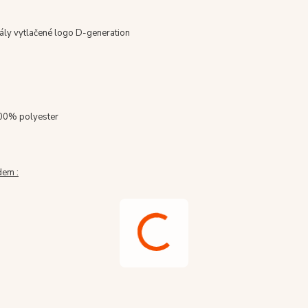
šály vytlačené logo D-generation
00% polyester
dem :