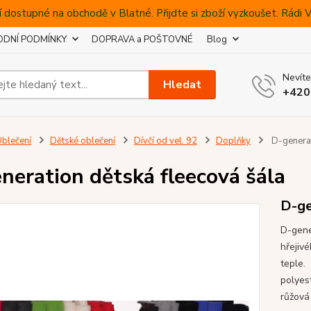
 dostupné na obchodě v Blatné. Přijdte si zboží vyzkoušet. Rádi
DNÍ PODMÍNKY
DOPRAVA a POŠTOVNÉ
Blog
Nevíte
Hledat
+420
blečení
Dětské oblečení
Dívčí od vel. 92
Doplňky
D-generat
neration dětská fleecová šála
D-ge
D-gene
hřejiv
teple.
polyes
růžová