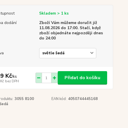
tupnost
Skladem > 1 ks
a dodání
Zboží Vám můžeme doručit již
11.08.2026 do 17:00. Stačí, když
zboží objednáte nejpozději dnes
do 24:00
va
9 Kč
/
ks
Přidat do košíku
 Kč
bez DPH
roduktu:
3055 8100
EAN kód:
4050744445168
šedá