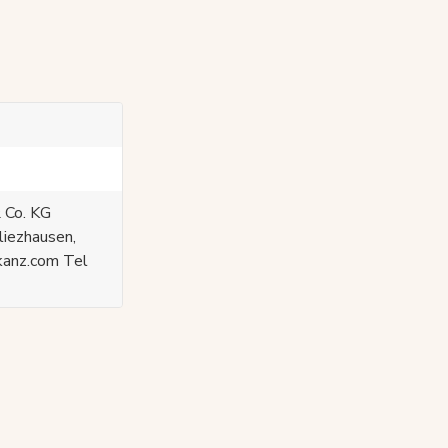
 Co. KG
liezhausen,
kanz.com Tel