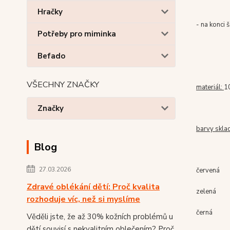
Hračky
- na konci 
Potřeby pro miminka
Befado
VŠECHNY ZNAČKY
materiál:
1
Značky
barvy skla
Blog
27.03.2026
červená
Zdravé oblékání dětí: Proč kvalita
zelená
rozhoduje víc, než si myslíme
černá
Věděli jste, že až 30% kožních problémů u
dětí souvisí s nekvalitním oblečením? Proč