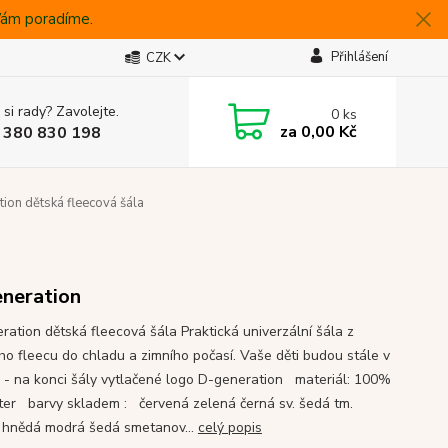
 Vám poradíme.
Přihlášení
CZK
 si rady? Zavolejte.
0
ks
za
0,00 Kč
 380 830 198
ion dětská fleecová šála
neration
ration dětská fleecová šála Praktická univerzální šála z
ého fleecu do chladu a zimního počasí. Vaše děti budou stále v
 - na konci šály vytlačené logo D-generation materiál: 100%
ter barvy skladem : červená zelená černá sv. šedá tm.
 hnědá modrá šedá smetanov...
celý popis