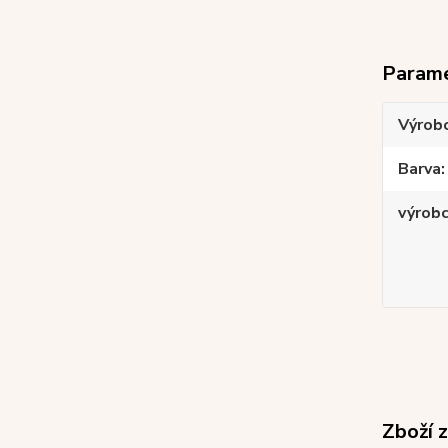
Param
Výrob
Barva
výrob
Zboží 