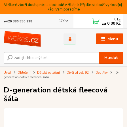
Veškeré zboží dostupné na obchodě v Blatné. Přijdte si zboží vyzkoušet.
Rádi Vám poradíme.
0
ks
CZK
+420 380 830 198
za
0,00 Kč
Menu
Hledat
Úvod
Oblečení
Dětské oblečení
Dívčí od vel. 92
Doplňky
D-
generation dětská fleecová šála
D-generation dětská fleecová
šála