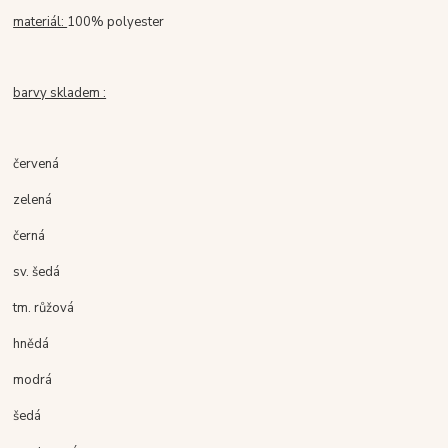
materiál:
100% polyester
barvy skladem :
červená
zelená
černá
sv. šedá
tm. růžová
hnědá
modrá
šedá