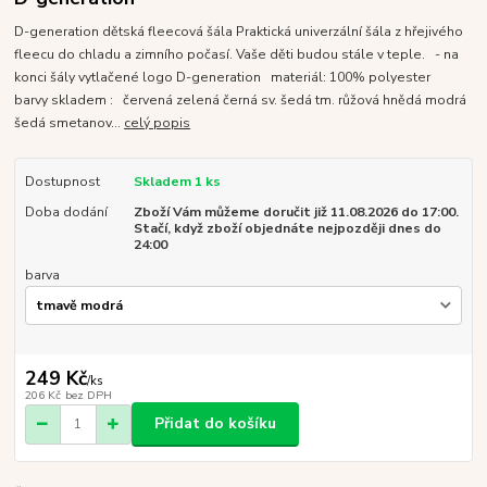
D-generation dětská fleecová šála Praktická univerzální šála z hřejivého
fleecu do chladu a zimního počasí. Vaše děti budou stále v teple. - na
konci šály vytlačené logo D-generation materiál: 100% polyester
barvy skladem : červená zelená černá sv. šedá tm. růžová hnědá modrá
šedá smetanov...
celý popis
Dostupnost
Skladem 1 ks
Doba dodání
Zboží Vám můžeme doručit již 11.08.2026 do 17:00.
Stačí, když zboží objednáte nejpozději dnes do
24:00
barva
249 Kč
/
ks
206 Kč
bez DPH
Přidat do košíku