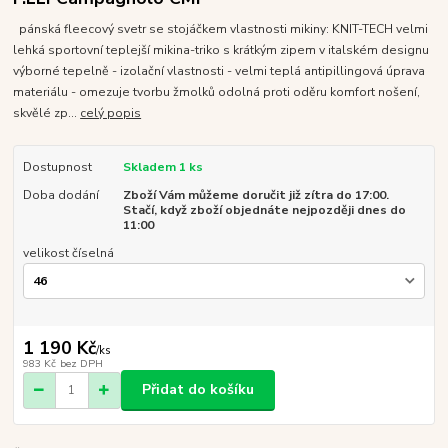
pánská fleecový svetr se stojáčkem vlastnosti mikiny: KNIT-TECH velmi
lehká sportovní teplejší mikina-triko s krátkým zipem v italském designu
výborné tepelně - izolační vlastnosti - velmi teplá antipillingová úprava
materiálu - omezuje tvorbu žmolků odolná proti oděru komfort nošení,
skvělé zp...
celý popis
Dostupnost
Skladem 1 ks
Doba dodání
Zboží Vám můžeme doručit již zítra do 17:00.
Stačí, když zboží objednáte nejpozději dnes do
11:00
velikost číselná
1 190 Kč
/
ks
983 Kč
bez DPH
Přidat do košíku