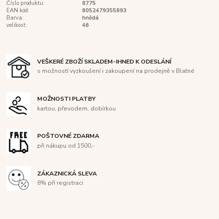
Číslo produktu:
8775
EAN kód:
8052479355893
Barva:
hnědá
velikost:
46
VEŠKERÉ ZBOŽÍ SKLADEM-IHNED K ODESLÁNÍ
s možností vyzkoušení i zakoupení na prodejně v Blatné
MOŽNOSTI PLATBY
kartou, převodem, dobírkou
POŠTOVNÉ ZDARMA
při nákupu od 1500,-
ZÁKAZNICKÁ SLEVA
8% při registraci