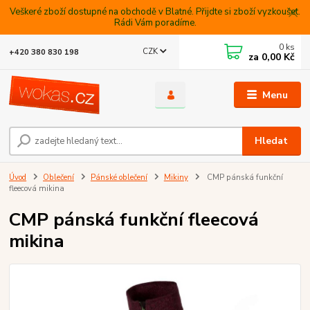
Veškeré zboží dostupné na obchodě v Blatné. Přijdte si zboží vyzkoušet.
Rádi Vám poradíme.
0
ks
CZK
+420 380 830 198
za
0,00 Kč
Menu
Hledat
Úvod
Oblečení
Pánské oblečení
Mikiny
CMP pánská funkční
fleecová mikina
CMP pánská funkční fleecová
mikina