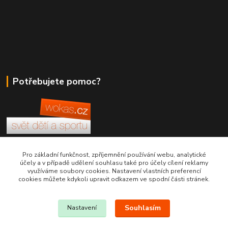
Potřebujete pomoc?
+420 380 830 198
Pro základní funkčnost, zpříjemnění používání webu, analytické
účely a v případě udělení souhlasu také pro účely cílení reklamy
využíváme soubory cookies. Nastavení vlastních preferencí
wokas.online@yahoo.cz
cookies můžete kdykoli upravit odkazem ve spodní části stránek.
Souhlasím
Nastavení