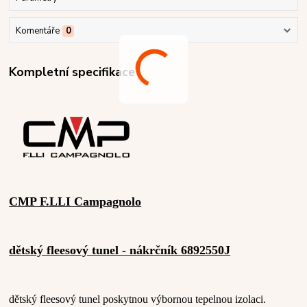
Komentáře
0
Kompletní specifikace
CMP F.LLI Campagnolo
dětský fleesový tunel - nákrčník 6892550J
dětský fleesový tunel poskytnou výbornou tepelnou izolaci.