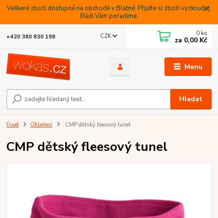
Veškeré zboží dostupné na obchodě v Blatné. Přijdte si zboží vyzkoušet.
Rádi Vám poradíme.
0
ks
CZK
+420 380 830 198
za
0,00 Kč
Menu
Hledat
Úvod
Oblečení
CMP dětský fleesový tunel
CMP dětský fleesový tunel