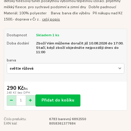
dětský fleesový tunel poskytnou výbornou tepelnou izolaci. příjemný
měkký fleece. pro sychravé podzimní a zimní dny Dobře padnoucí
Materiál: 100% polyester Barva: barva dle výběru Při nákupu nad Kč
1500,- doprava v Čr z...
celý popis
Dostupnost
Skladem 1 ks
Doba dodání
Zboží Vám můžeme doručit již 10.08.2026 do 17:00.
Stačí, když zboží objednáte nejpozději dnes do
11:00
barva
290 Kč
/
ks
240 Kč
bez DPH
Přidat do košíku
Číslo produktu:
6783 barevný 6892550
EAN kód:
8058361377684