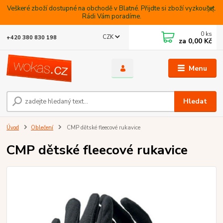
Veškeré zboží dostupné na obchodě v Blatné. Přijdte si zboží vyzkoušet.
Rádi Vám poradíme.
0
ks
CZK
+420 380 830 198
za
0,00 Kč
Menu
Hledat
Úvod
Oblečení
CMP dětské fleecové rukavice
CMP dětské fleecové rukavice