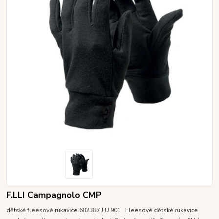
F.LLI Campagnolo CMP
dětské fleesové rukavice 682387 J U 901 Fleesové dětské rukavice