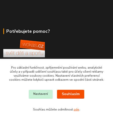
Potřebujete pomoc?
+420 380 830 198
Pro základní funkčnost, zpříjemnění používání webu, analytické
účely a v případě udělení souhlasu také pro účely cílení reklamy
využíváme soubory cookies. Nastavení vlastních preferencí
wokas.online@yahoo.cz
cookies můžete kdykoli upravit odkazem ve spodní části stránek.
Souhlasím
Nastavení
Souhlas můžete odmítnout
zde
.