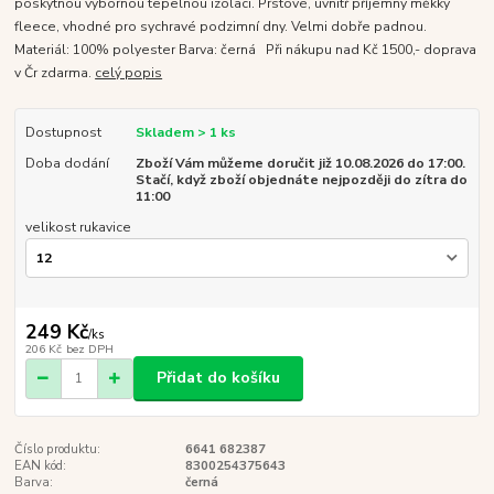
poskytnou výbornou tepelnou izolaci. Prstové, uvnitř příjemný měkký
fleece, vhodné pro sychravé podzimní dny. Velmi dobře padnou.
Materiál: 100% polyester Barva: černá Při nákupu nad Kč 1500,- doprava
v Čr zdarma.
celý popis
Dostupnost
Skladem > 1 ks
Doba dodání
Zboží Vám můžeme doručit již 10.08.2026 do 17:00.
Stačí, když zboží objednáte nejpozději do zítra do
11:00
velikost rukavice
249 Kč
/
ks
206 Kč
bez DPH
Přidat do košíku
Číslo produktu:
6641 682387
EAN kód:
8300254375643
Barva:
černá