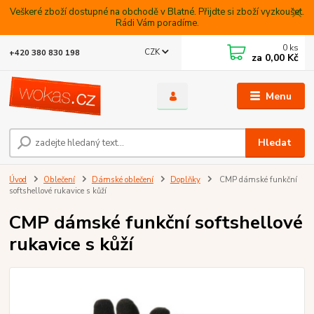
Veškeré zboží dostupné na obchodě v Blatné. Přijdte si zboží vyzkoušet.
Rádi Vám poradíme.
0
ks
CZK
+420 380 830 198
za
0,00 Kč
Menu
Hledat
Úvod
Oblečení
Dámské oblečení
Doplňky
CMP dámské funkční
softshellové rukavice s kůží
CMP dámské funkční softshellové
rukavice s kůží