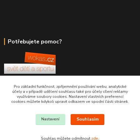
Potřebujete pomoc?
+420 380 830 198
Pro základní funkčnost, zpříjemnění používání webu, analytické
účely a v případě udělení souhlasu také pro účely cílení reklamy
využíváme soubory cookies. Nastavení vlastních preferencí
wokas.online@yahoo.cz
cookies můžete kdykoli upravit odkazem ve spodní části stránek.
Souhlasím
Nastavení
Souhlas můžete odmítnout
zde
.