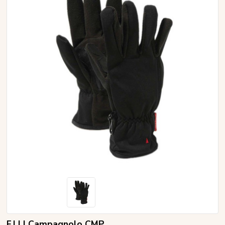
F.LLI Campagnolo CMP