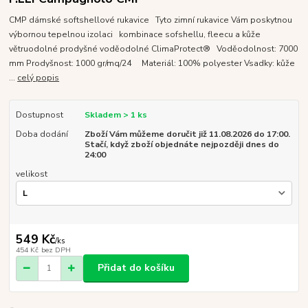
CMP dámské softshellové rukavice Tyto zimní rukavice Vám poskytnou
výbornou tepelnou izolaci kombinace sofshellu, fleecu a kůže
větruodolné prodyšné voděodolné ClimaProtect® Voděodolnost: 7000
mm Prodyšnost: 1000 gr/mq/24 Materiál: 100% polyester Vsadky: kůže
...
celý popis
Dostupnost
Skladem > 1 ks
Doba dodání
Zboží Vám můžeme doručit již 11.08.2026 do 17:00.
Stačí, když zboží objednáte nejpozději dnes do
24:00
velikost
549 Kč
/
ks
454 Kč
bez DPH
Přidat do košíku