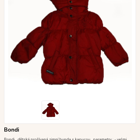
Bondi
Bondi dětská prošívaná zimní bunda s kapucou parametry : - velmi