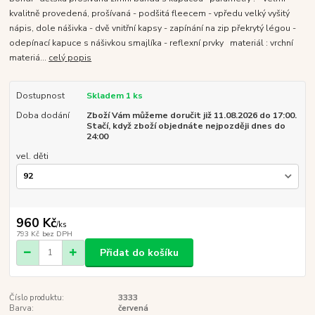
kvalitně provedená, prošívaná - podšitá fleecem - vpředu velký vyšitý
nápis, dole nášivka - dvě vnitřní kapsy - zapínání na zip překrytý légou -
odepínací kapuce s nášivkou smajlíka - reflexní prvky materiál : vrchní
materiá...
celý popis
Dostupnost
Skladem 1 ks
Doba dodání
Zboží Vám můžeme doručit již 11.08.2026 do 17:00.
Stačí, když zboží objednáte nejpozději dnes do
24:00
vel. děti
960 Kč
/
ks
793 Kč
bez DPH
Přidat do košíku
Číslo produktu:
3333
Barva:
červená