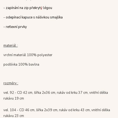
- zap
í
n
á
n
í
na zip p
řekryt
ý
l
égou
- odep
í
nac
í
kapuce s n
á
š
ivkou smajl
í
ka
- reflexn
í
prvky
materiál :
vrchní materiál 100% polyester
podšívka 100% bavlna
rozměry :
vel. 92 - CD 42 cm, šířka 2x36 cm, rukáv od krku 37 cm, vnitřní délka
rukávu 19 cm
vel. 104 - CD 46 cm, šířka 2x39 cm, rukáv od krku 43 cm, vnitřní délka
rukávu 23 cm