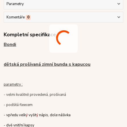
Parametry
Komentáře
0
Kompletní specifikace
Bondi
dětská prošívaná zimní bunda s kapucou
parametry :
- velmi kvalitně provedená, prošívaná
- podšitá fleecem
- vp
ř
edu velk
ý
vy
š
it
ý
n
ápis, dole n
á
šivka
- dvě vnit
řn
í kapsy