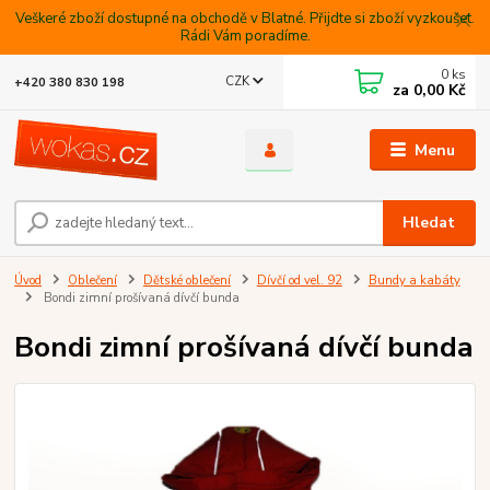
Veškeré zboží dostupné na obchodě v Blatné. Přijdte si zboží vyzkoušet.
Rádi Vám poradíme.
0
ks
CZK
+420 380 830 198
za
0,00 Kč
Menu
Hledat
Úvod
Oblečení
Dětské oblečení
Dívčí od vel. 92
Bundy a kabáty
Bondi zimní prošívaná dívčí bunda
Bondi zimní prošívaná dívčí bunda