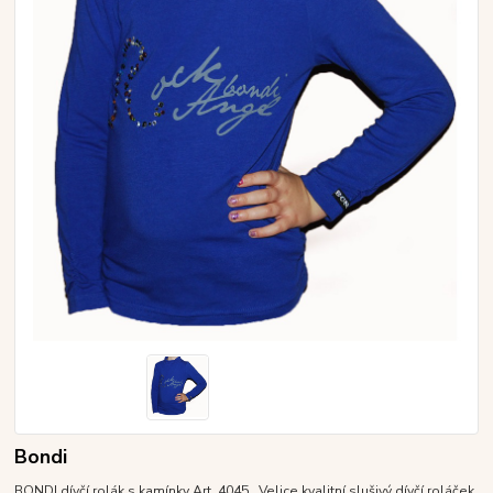
Bondi
BONDI dívčí rolák s kamínky Art. 4045 Velice kvalitní slušivý dívčí roláček