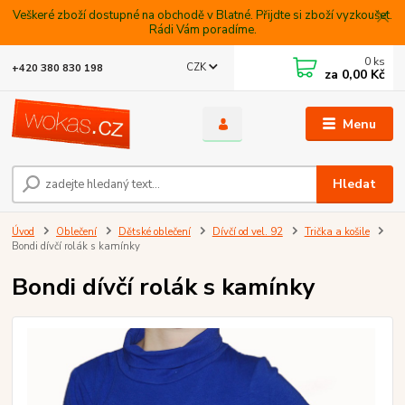
Veškeré zboží dostupné na obchodě v Blatné. Přijdte si zboží vyzkoušet.
Rádi Vám poradíme.
0
ks
CZK
+420 380 830 198
za
0,00 Kč
Menu
Hledat
Úvod
Oblečení
Dětské oblečení
Dívčí od vel. 92
Trička a košile
Bondi dívčí rolák s kamínky
Bondi dívčí rolák s kamínky