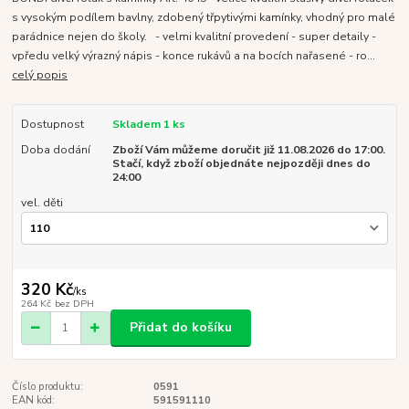
s vysokým podílem bavlny, zdobený třpytivými kamínky, vhodný pro malé
parádnice nejen do školy. - velmi kvalitní provedení - super detaily -
vpředu velký výrazný nápis - konce rukávů a na bocích nařasené - ro...
celý popis
Dostupnost
Skladem 1 ks
Doba dodání
Zboží Vám můžeme doručit již 11.08.2026 do 17:00.
Stačí, když zboží objednáte nejpozději dnes do
24:00
vel. děti
320 Kč
/
ks
264 Kč
bez DPH
Přidat do košíku
Číslo produktu:
0591
EAN kód:
591591110