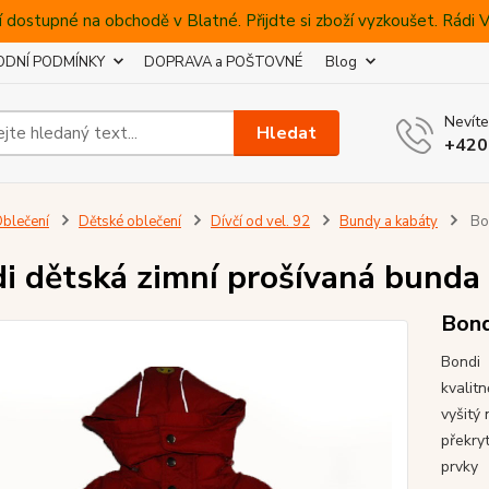
 dostupné na obchodě v Blatné. Přijdte si zboží vyzkoušet. Rádi
DNÍ PODMÍNKY
DOPRAVA a POŠTOVNÉ
Blog
Nevíte
Hledat
+420
blečení
Dětské oblečení
Dívčí od vel. 92
Bundy a kabáty
Bon
i dětská zimní prošívaná bunda
Bond
Bondi 
kvalit
vyšitý 
překry
prvky m