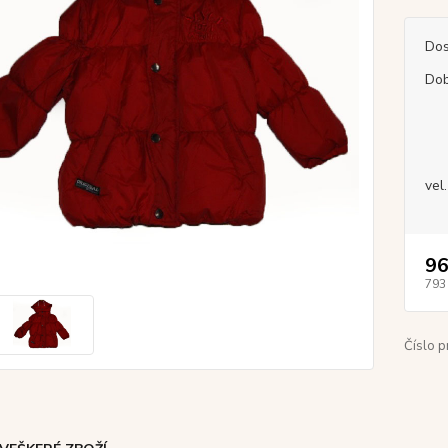
Dos
Dob
vel.
96
793
Číslo p