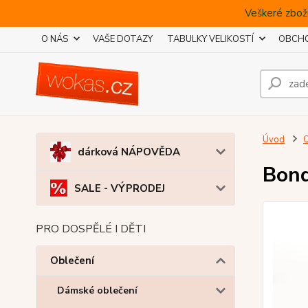
Veškeré zboží
O NÁS
VAŠE DOTAZY
TABULKY VELIKOSTÍ
OBCHO
Úvod
O
dárková NÁPOVĚDA
Bond
SALE - VÝPRODEJ
PRO DOSPĚLÉ I DĚTI
Oblečení
Dámské oblečení