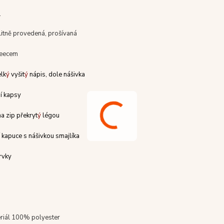
:
litně provedená, prošívaná
leecem
lk
ý
vy
š
it
ý
n
ápis, dole n
á
šivka
n
í kapsy
a zip p
řekryt
ý
l
égou
kapuce s n
á
š
ivkou smajl
í
ka
rvky
eriál 100% polyester