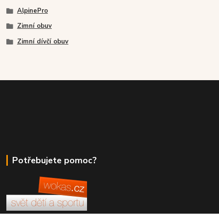
AlpinePro
Zimní obuv
Zimní dívčí obuv
Potřebujete pomoc?