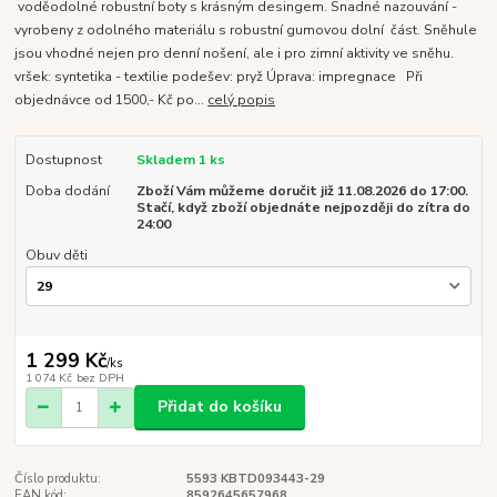
voděodolné robustní boty s krásným desingem. Snadné nazouvání -
vyrobeny z odolného materiálu s robustní gumovou dolní část. Sněhule
jsou vhodné nejen pro denní nošení, ale i pro zimní aktivity ve sněhu.
vršek: syntetika - textilie podešev: pryž Úprava: impregnace Při
objednávce od 1500,- Kč po...
celý popis
Dostupnost
Skladem 1 ks
Doba dodání
Zboží Vám můžeme doručit již 11.08.2026 do 17:00.
Stačí, když zboží objednáte nejpozději do zítra do
24:00
Obuv děti
1 299 Kč
/
ks
1 074 Kč
bez DPH
Přidat do košíku
Číslo produktu:
5593 KBTD093443-29
EAN kód:
8592645657968