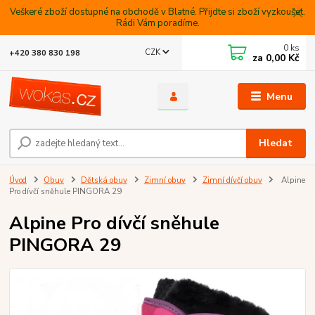
Veškeré zboží dostupné na obchodě v Blatné. Přijdte si zboží vyzkoušet.
Rádi Vám poradíme.
0
ks
CZK
+420 380 830 198
za
0,00 Kč
Menu
Hledat
Úvod
Obuv
Dětská obuv
Zimní obuv
Zimní dívčí obuv
Alpine
Pro dívčí sněhule PINGORA 29
Alpine Pro dívčí sněhule
PINGORA 29