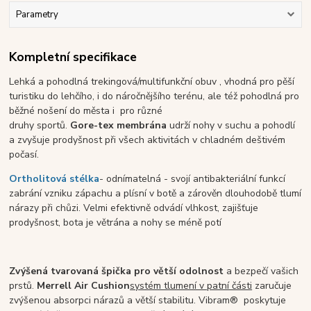
Parametry
Kompletní specifikace
Lehká a pohodlná trekingová/multifunkční obuv
, vhodná pro pěší
turistiku do lehčího,
i do náročnějšího terénu, ale též pohodlná pro
běžné nošení do města i
pro různé
druhy sportů.
Gore-tex membrána
udrží nohy v suchu a pohodlí
a zvyšuje prodyšnost při všech aktivitách v chladném deštivém
počasí.
Ortholitová stélka
- odnímatelná - svojí antibakteriální funkcí
zabrání vzniku zápachu a plísní v botě a zárověn dlouhodobě tlumí
nárazy při chůzi. Velmi efektivně odvádí vlhkost, zajišťuje
prodyšnost, bota je větrána a nohy se méně potí
Zvýšená tvarovaná špička pro větší odolnost
a bezpečí vašich
prstů.
Merrell Air Cushion
systém tlumení v patní části
zaručuje
zvýšenou absorpci nárazů a větší stabilitu. Vibram® poskytuje