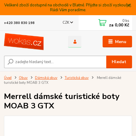
Veškeré zboží dostupné na obchodě v Blatné. Přijdte si zboží vyzkoušet.
Rádi Vám poradíme.
0
ks
CZK
+420 380 830 198
za
0,00 Kč
Menu
Hledat
Úvod
Obuv
Dámská obuv
Turistická obuv
Merrell dámské
turistické boty MOAB 3 GTX
Merrell dámské turistické boty
MOAB 3 GTX