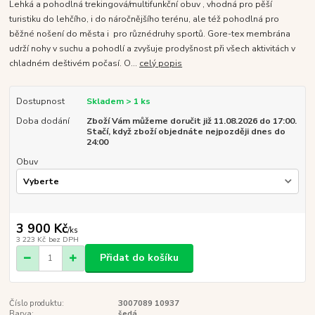
Lehká a pohodlná trekingová/multifunkční obuv , vhodná pro pěší
turistiku do lehčího, i do náročnějšího terénu, ale též pohodlná pro
běžné nošení do města i pro různédruhy sportů. Gore-tex membrána
udrží nohy v suchu a pohodlí a zvyšuje prodyšnost při všech aktivitách v
chladném deštivém počasí. O...
celý popis
Dostupnost
Skladem > 1 ks
Doba dodání
Zboží Vám můžeme doručit již 11.08.2026 do 17:00.
Stačí, když zboží objednáte nejpozději dnes do
24:00
Obuv
3 900 Kč
/
ks
3 223 Kč
bez DPH
Přidat do košíku
Číslo produktu:
3007089 10937
Barva:
šedá