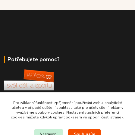
Potřebujete pomoc?
+420 380 830 198
Pro základní funkčnost, zpříjemnění používání webu, analytické
účely a v případě udělení souhlasu také pro účely cílení reklamy
využíváme soubory cookies. Nastavení vlastních preferencí
wokas.online@yahoo.cz
cookies můžete kdykoli upravit odkazem ve spodní části stránek.
Souhlasím
Nastavení