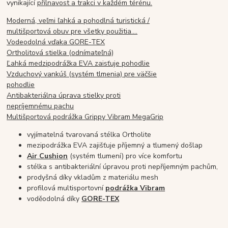
vynikající
přilnavost a trakci v každém térénu.
Moderná, veľmi ľahká a pohodlná turistická /
multišportová obuv pre všetky použitia….
Vodeodolná vďaka GORE-TEX
Ortholitová stielka (odnímateľná)
Ľahká medzipodrážka EVA zaisťuje pohodlie
Vzduchový vankúš (systém tlmenia) pre väčšie
pohodlie
Antibakteriálna úprava stielky proti
nepríjemnému pachu
Multišportová podrážka Grippy Vibram MegaGrip
vyjímatelná tvarovaná stélka Ortholite
mezipodrážka EVA zajišťuje příjemný a tlumený došlap
Air Cushion
(systém tlumení) pro více komfortu
stélka s antibakteriální úpravou proti nepříjemným pachům,
prodyšná díky vkladům z materiálu mesh
profilová multisportovní
podrážka Vibram
voděodolná díky
GORE-TEX