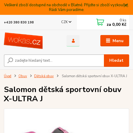
Veškeré zboží dostupné na obchodě v Blatné. Přijdte si zboží vyzkoušet.
Rádi Vám poradíme.
0
ks
CZK
+420 380 830 198
za
0,00 Kč
Menu
Hledat
Úvod
Obuv
Dětská obuv
Salomon dětská sportovní obuv X-ULTRA J
Salomon dětská sportovní obuv
X-ULTRA J