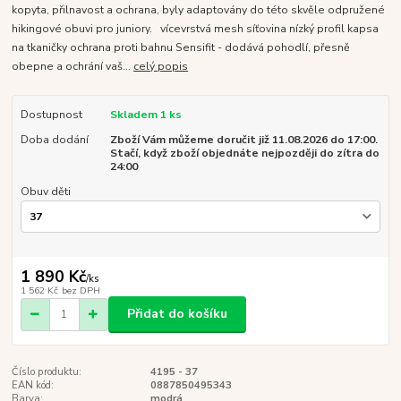
kopyta, přilnavost a ochrana, byly adaptovány do této skvěle odpružené
hikingové obuvi pro juniory. vícevrstvá mesh síťovina nízký profil kapsa
na tkaničky ochrana proti bahnu Sensifit - dodává pohodlí, přesně
obepne a ochrání vaš...
celý popis
Dostupnost
Skladem 1 ks
Doba dodání
Zboží Vám můžeme doručit již 11.08.2026 do 17:00.
Stačí, když zboží objednáte nejpozději do zítra do
24:00
Obuv děti
1 890 Kč
/
ks
1 562 Kč
bez DPH
Přidat do košíku
Číslo produktu:
4195 - 37
EAN kód:
0887850495343
Barva:
modrá