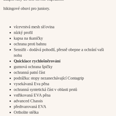
hikingové obuvi pro juniory.
vícevrstvá mesh síťovina
nízký profil
kapsa na tkaničky
ochrana proti bahnu
Sensifit - dodává pohodlí, přesně obepne a ochrání vaši
nohu
Quicklace rychlošněrování
gumová ochrana špičky
ochranná patní část
podrážka: stopy nezanechávající Contagrip
vysekávaná Eva pěna
ochranná syntetická část v oblasti prstů
vstřikovaná EVA pěna
advanced Chassis
předtvarovaná EVA
Ortholite stélka