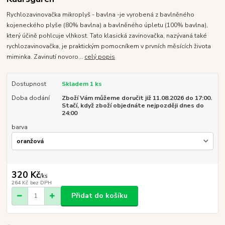
Rychlozavinovačka mikroplyš - bavlna -je vyrobená z bavlněného
kojeneckého plyše (80% bavlna) a bavlněného úpletu (100% bavlna),
který účině pohlcuje vlhkost. Tato klasická zavinovačka, nazývaná také
rychlozavinovačka, je praktickým pomocníkem v prvních měsících života
miminka. Zavinutí novoro...
celý popis
Dostupnost
Skladem 1 ks
Doba dodání
Zboží Vám můžeme doručit již 11.08.2026 do 17:00.
Stačí, když zboží objednáte nejpozději dnes do
24:00
barva
320 Kč
/
ks
264 Kč
bez DPH
Přidat do košíku