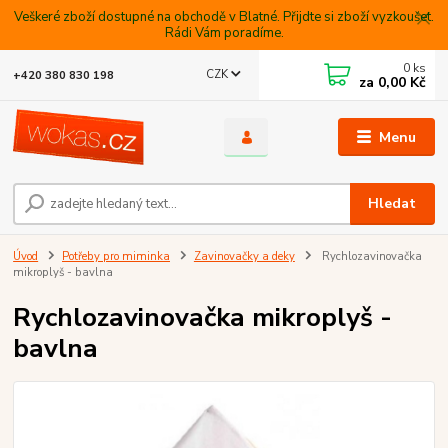
Veškeré zboží dostupné na obchodě v Blatné. Přijdte si zboží vyzkoušet.
Rádi Vám poradíme.
0
ks
CZK
+420 380 830 198
za
0,00 Kč
Menu
Hledat
Úvod
Potřeby pro miminka
Zavinovačky a deky
Rychlozavinovačka
mikroplyš - bavlna
Rychlozavinovačka mikroplyš -
bavlna