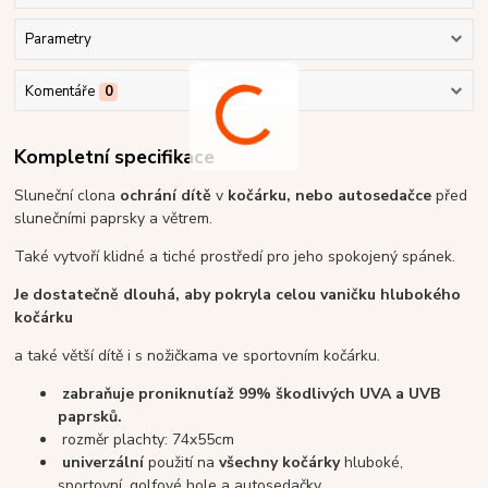
Parametry
Komentáře
0
Kompletní specifikace
Sluneční clona
ochrání dítě
v
kočárku, nebo autosedačce
před
slunečními paprsky a větrem.
Také vytvoří klidné a tiché prostředí pro jeho spokojený spánek.
Je dostatečně dlouhá, aby pokryla celou vaničku hlubokého
kočárku
a také větší dítě i s nožičkama ve sportovním kočárku.
zabraňuje proniknutí
až 99% škodlivých UVA a UVB
paprsků.
rozměr plachty: 74x55cm
univerzální
použití na
všechny kočárky
hluboké,
sportovní, golfové hole a autosedačky