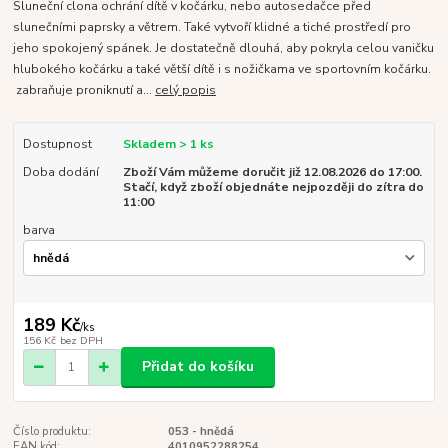
Sluneční clona ochrání dítě v kočárku, nebo autosedačce před
slunečními paprsky a větrem. Také vytvoří klidné a tiché prostředí pro
jeho spokojený spánek. Je dostatečně dlouhá, aby pokryla celou vaničku
hlubokého kočárku a také větší dítě i s nožičkama ve sportovním kočárku.
zabraňuje proniknutí a...
celý popis
Dostupnost
Skladem > 1 ks
Doba dodání
Zboží Vám můžeme doručit již 12.08.2026 do 17:00.
Stačí, když zboží objednáte nejpozději do zítra do
11:00
barva
189 Kč
/
ks
156 Kč
bez DPH
Přidat do košíku
Číslo produktu:
053 - hnědá
EAN kód:
4010952288254