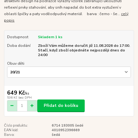
atraktivní design na podrážce výrazný vzorek zabraňující uklouznutí
reflexní prvky stahování, aby sníh napadal do bot extra vyztužení v
oblasti špičky a paty voděodpudivý materiál barva : černo - še...
celý
popis
Dostupnost
Skladem 1 ks
Doba dodání
Zboží Vám můžeme doručit již 11.08.2026 do 17:00.
Stačí, když zboží objednáte nejpozději dnes do
24:00
Obuv děti
649 Kč
/
ks
536 Kč
bez DPH
Přidat do košíku
Číslo produktu:
6714 193005 šedé
EAN kód:
4010952396669
Barva:
šedá