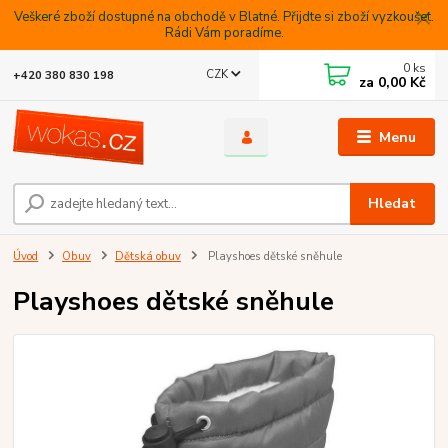
Veškeré zboží dostupné na obchodě v Blatné. Přijdte si zboží vyzkoušet.
Rádi Vám poradíme.
0
ks
CZK
+420 380 830 198
za
0,00 Kč
Menu
Hledat
Úvod
Obuv
Dětská obuv
Playshoes dětské sněhule
Playshoes dětské sněhule