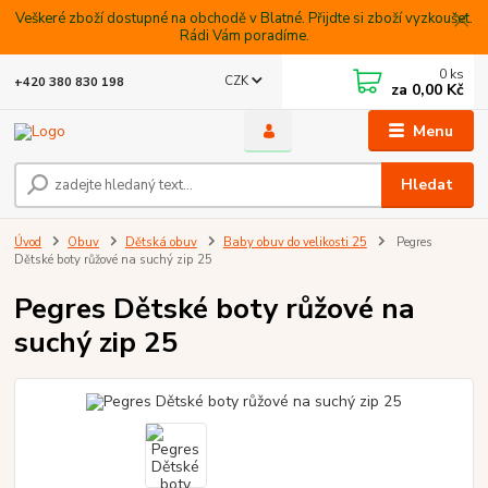
Veškeré zboží dostupné na obchodě v Blatné. Přijdte si zboží vyzkoušet.
Rádi Vám poradíme.
0
ks
CZK
+420 380 830 198
za
0,00 Kč
Menu
Hledat
Úvod
Obuv
Dětská obuv
Baby obuv do velikosti 25
Pegres
Dětské boty růžové na suchý zip 25
Pegres Dětské boty růžové na
suchý zip 25