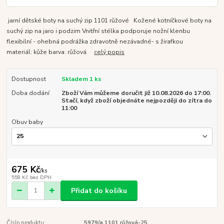
jarní dětské boty na suchý zip 1101 růžové Kožené kotníčkové boty na
suchý zip na jaro i podzim Vnitřní stélka podporuje nožní klenbu
flexibilní - ohebná podrážka zdravotně nezávadné- s žirafkou
materiál: kůže barva: růžová
celý popis
Dostupnost
Skladem 1 ks
Doba dodání
Zboží Vám můžeme doručit již 10.08.2026 do 17:00.
Stačí, když zboží objednáte nejpozději do zítra do
11:00
Obuv baby
675 Kč
/
ks
558 Kč
bez DPH
Přidat do košíku
Číslo produktu:
5979/a 1101 růžová-25