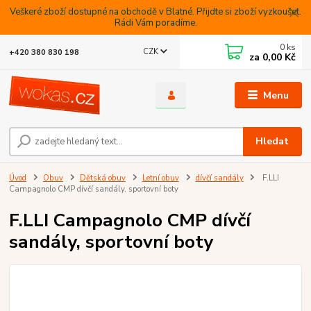
Veškeré zboží dostupné na obchodě v Blatné. Přijdte si zboží vyzkoušet.
Rádi Vám poradíme.
0
ks
CZK
+420 380 830 198
za
0,00 Kč
Menu
Hledat
Úvod
Obuv
Dětská obuv
Letní obuv
dívčí sandály
F.LLI
Campagnolo CMP dívčí sandály, sportovní boty
F.LLI Campagnolo CMP dívčí
sandály, sportovní boty