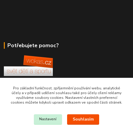
Potřebujete pomoc?
+420 380 830 198
Pro základní funkčnost, zpříjemnění používání webu, analytické
účely a v případě udělení souhlasu také pro účely cílení reklamy
využíváme soubory cookies. Nastavení vlastních preferencí
wokas.online@yahoo.cz
cookies můžete kdykoli upravit odkazem ve spodní části stránek.
Souhlasím
Nastavení