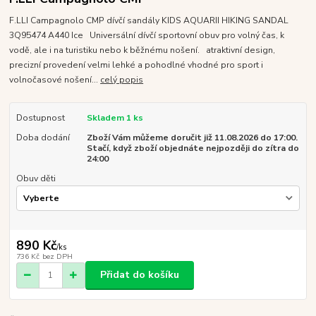
F.LLI Campagnolo CMP dívčí sandály KIDS AQUARII HIKING SANDAL
3Q95474 A440 Ice Universální dívčí sportovní obuv pro volný čas, k
vodě, ale i na turistiku nebo k běžnému nošení. atraktivní design,
precizní provedení velmi lehké a pohodlné vhodné pro sport i
volnočasové nošení...
celý popis
Dostupnost
Skladem 1 ks
Doba dodání
Zboží Vám můžeme doručit již 11.08.2026 do 17:00.
Stačí, když zboží objednáte nejpozději do zítra do
24:00
Obuv děti
890 Kč
/
ks
736 Kč
bez DPH
Přidat do košíku