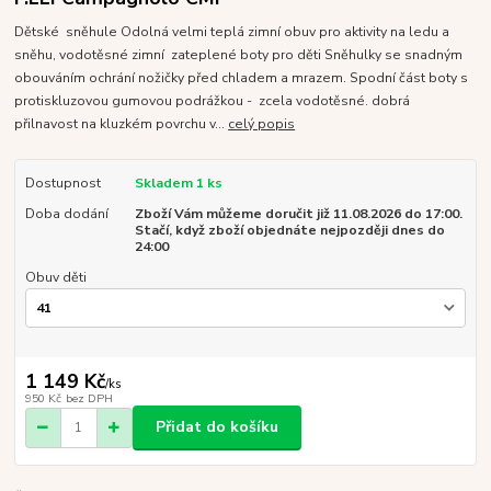
Dětské sněhule Odolná velmi teplá zimní obuv pro aktivity na ledu a
sněhu, vodotěsné zimní zateplené boty pro děti Sněhulky se snadným
obouváním ochrání nožičky před chladem a mrazem. Spodní část boty s
protiskluzovou gumovou podrážkou - zcela vodotěsné. dobrá
přilnavost na kluzkém povrchu v...
celý popis
Dostupnost
Skladem 1 ks
Doba dodání
Zboží Vám můžeme doručit již 11.08.2026 do 17:00.
Stačí, když zboží objednáte nejpozději dnes do
24:00
Obuv děti
1 149 Kč
/
ks
950 Kč
bez DPH
Přidat do košíku