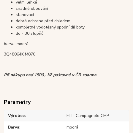
velmi lehké
snadné obouvání
stahovací
dobrá ochrana před chladem
kompletně vodotěsný spodní díl boty
do - 30 stupňů
barva: modrá
3Q48064K M870
Při nákupu nad 1500,- Kč poštovné v ČR zdarma
Parametry
Výrobce
F.LLI Campagnolo CMP
Barva
modrá