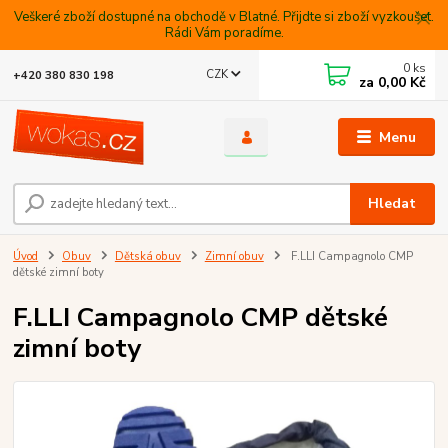
Veškeré zboží dostupné na obchodě v Blatné. Přijdte si zboží vyzkoušet.
Rádi Vám poradíme.
0
ks
CZK
+420 380 830 198
za
0,00 Kč
Menu
Hledat
Úvod
Obuv
Dětská obuv
Zimní obuv
F.LLI Campagnolo CMP
dětské zimní boty
F.LLI Campagnolo CMP dětské
zimní boty