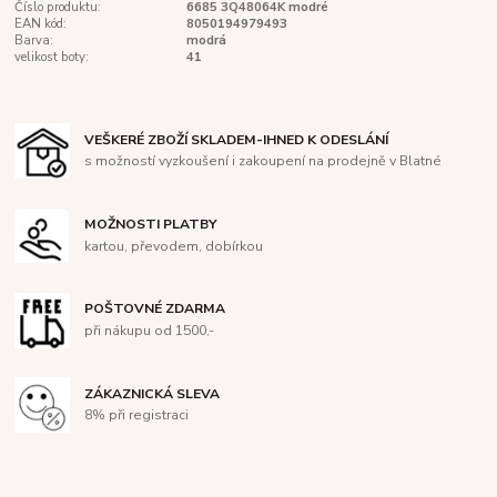
Číslo produktu:
6685 3Q48064K modré
EAN kód:
8050194979493
Barva:
modrá
velikost boty:
41
VEŠKERÉ ZBOŽÍ SKLADEM-IHNED K ODESLÁNÍ
s možností vyzkoušení i zakoupení na prodejně v Blatné
MOŽNOSTI PLATBY
kartou, převodem, dobírkou
POŠTOVNÉ ZDARMA
při nákupu od 1500,-
ZÁKAZNICKÁ SLEVA
8% při registraci