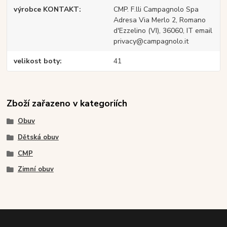
výrobce KONTAKT
CMP. F.lli Campagnolo Spa
Adresa Via Merlo 2, Romano
d'Ezzelino (VI), 36060, IT email
privacy@campagnolo.it
velikost boty
41
Zboží zařazeno v kategoriích
Obuv
Dětská obuv
CMP
Zimní obuv