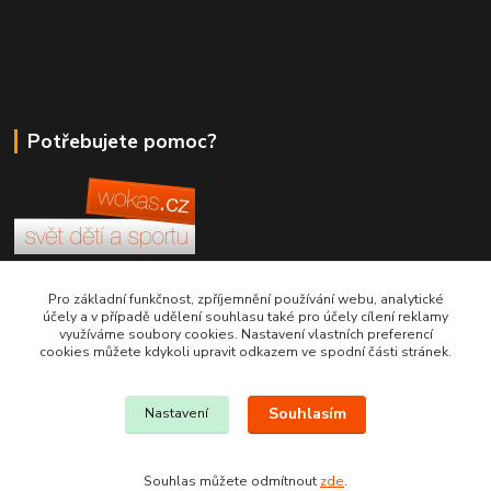
Potřebujete pomoc?
+420 380 830 198
Pro základní funkčnost, zpříjemnění používání webu, analytické
účely a v případě udělení souhlasu také pro účely cílení reklamy
využíváme soubory cookies. Nastavení vlastních preferencí
wokas.online@yahoo.cz
cookies můžete kdykoli upravit odkazem ve spodní části stránek.
Souhlasím
Nastavení
Souhlas můžete odmítnout
zde
.