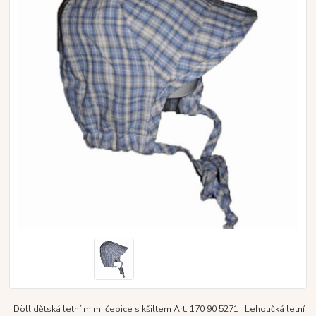
Döll dětská letní mimi čepice s kšiltem Art. 170 90 5271 Lehoučká letní