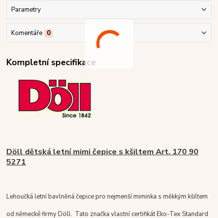
Parametry
Komentáře
0
Kompletní specifikace
Döll dětská letní mimi čepice s kšiltem Art. 170 90
5271
Lehoučká letní bavlněná čepice pro nejmenší miminka s měkkým kšiltem
od německé firmy Döll. Tato značka vlastní certifikát Eko-Tex Standard