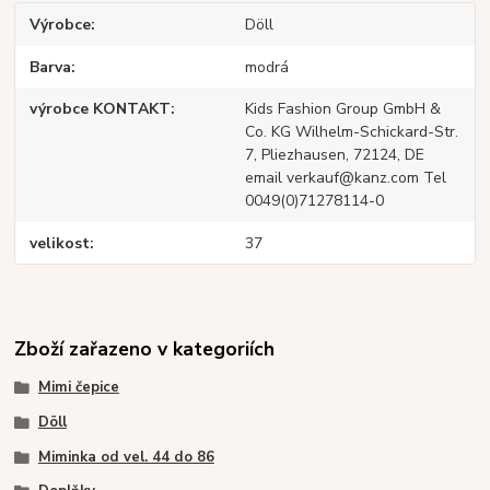
Výrobce
Döll
Barva
modrá
výrobce KONTAKT
Kids Fashion Group GmbH &
Co. KG Wilhelm-Schickard-Str.
7, Pliezhausen, 72124, DE
email verkauf@kanz.com Tel
0049(0)71278114-0
velikost
37
Zboží zařazeno v kategoriích
Mimi čepice
Döll
Miminka od vel. 44 do 86