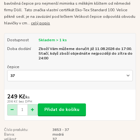
bavlněná čepice pro nejmenší miminka s měkkým kšiltem od německé
firmy Döll. Tato značka vlastní certifikát Eko-Tex Standard 100. Velice
pěkně sedí, je na zavázání pod krčkem Velikost čepice odpovídá obvodu
hlavičky v cm...
celý popis
Dostupnost
Skladem > 1 ks
Doba dodání
Zboží Vám můžeme doručit již 11.08.2026 do 17:00.
Stačí, když zboží objednáte nejpozději do zítra do
24:00
čepice
249 Kč
/
ks
206 Kč
bez DPH
Přidat do košíku
Číslo produktu:
3653 - 37
Barva:
modrá
velikost:
37