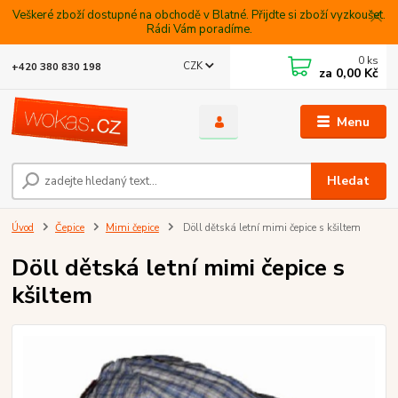
Veškeré zboží dostupné na obchodě v Blatné. Přijdte si zboží vyzkoušet.
Rádi Vám poradíme.
0
ks
CZK
+420 380 830 198
za
0,00 Kč
Menu
Hledat
Úvod
Čepice
Mimi čepice
Döll dětská letní mimi čepice s kšiltem
Döll dětská letní mimi čepice s
kšiltem