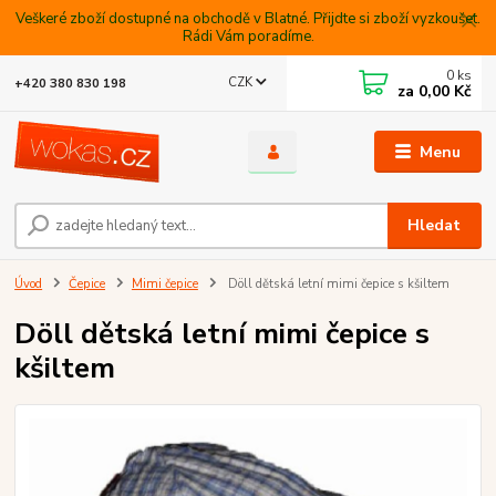
Veškeré zboží dostupné na obchodě v Blatné. Přijdte si zboží vyzkoušet.
Rádi Vám poradíme.
0
ks
CZK
+420 380 830 198
za
0,00 Kč
Menu
Hledat
Úvod
Čepice
Mimi čepice
Döll dětská letní mimi čepice s kšiltem
Döll dětská letní mimi čepice s
kšiltem