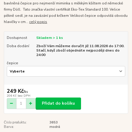
bavlněná čepice pro nejmenší miminka s měkkým kšiltem od německé
firmy Döll. Tato značka vlastní certifikát Eko-Tex Standard 100. Velice
pěkně sedí, je na zavázání pod krčkem Velikost čepice odpovídá obvodu
hlavičky v cm...
celý popis
Dostupnost
Skladem > 1 ks
Doba dodání
Zboží Vám můžeme doručit již 11.08.2026 do 17:00.
Stačí, když zboží objednáte nejpozději dnes do
24:00
čepice
249 Kč
/
ks
206 Kč
bez DPH
Přidat do košíku
Číslo produktu:
3653
Barva:
modrá