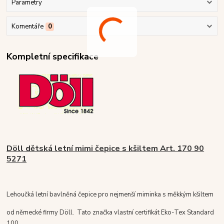
Parametry
Komentáře
0
Kompletní specifikace
Döll dětská letní mimi čepice s kšiltem Art. 170 90
5271
Lehoučká letní bavlněná čepice pro nejmenší miminka s měkkým kšiltem
od německé firmy Döll. Tato značka vlastní certifikát Eko-Tex Standard
100.