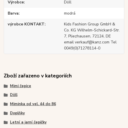
Výrobce
Döll
Barva
modrá
výrobce KONTAKT
Kids Fashion Group GmbH &
Co. KG Wilhelm-Schickard-Str.
7, Pliezhausen, 72124, DE
email verkauf@kanz.com Tel
0049(0)71278114-0
Zboží zařazeno v kategoriích
Mimi čepice
Döll
Miminka od vel. 44 do 86
Doplňky
Letní a jarní čepičky