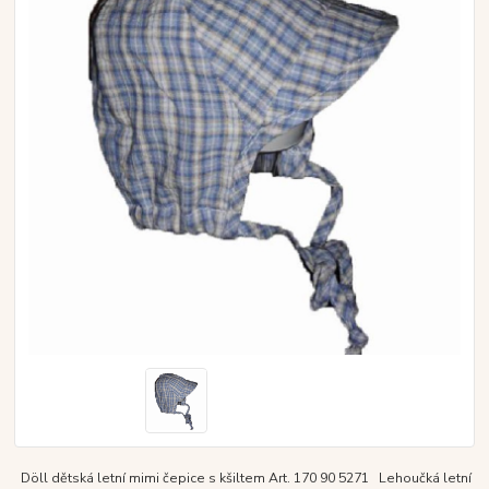
Döll dětská letní mimi čepice s kšiltem Art. 170 90 5271 Lehoučká letní