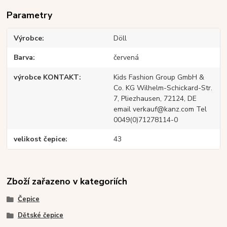
Parametry
Výrobce
Döll
Barva
červená
výrobce KONTAKT
Kids Fashion Group GmbH &
Co. KG Wilhelm-Schickard-Str.
7, Pliezhausen, 72124, DE
email verkauf@kanz.com Tel
0049(0)71278114-0
velikost čepice
43
Zboží zařazeno v kategoriích
Čepice
Dětské čepice