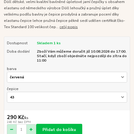
Döll dětské, velmi kvalitní bavlněné úpletové jarní čepičky s obsahem
elastanu od německého výrobce Döll lehoučký a pružný úplet díky
velkému podílu bavlny je čepice prodyšná a zabranuje pocení díky
elastanu čepice lehce pružná čepice pěkně sedí udělen certifikát Eko-
Tex Standard 100 velikost čep...
celý popis
Dostupnost
Skladem 1 ks
Doba dodání
Zboží Vám můžeme doručit již 10.08.2026 do 17:00.
Stačí, když zboží objednáte nejpozději do zítra do
11:00
barva
čepice
290 Kč
/
ks
240 Kč
bez DPH
Přidat do košíku