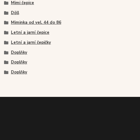
Mimi čepice
Döll
Miminka od vel. 44 do 86
Letní a jarní čepice
Letní a jarní čepičky
Doplňky
Doplňky
Doplňky