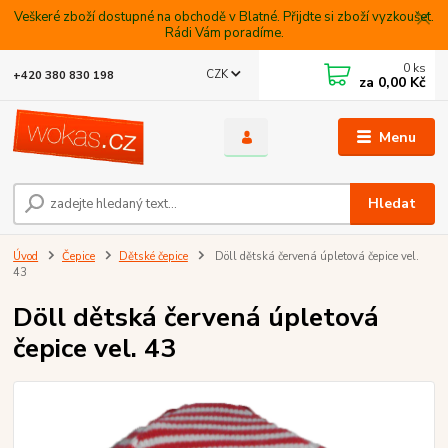
Veškeré zboží dostupné na obchodě v Blatné. Přijdte si zboží vyzkoušet.
Rádi Vám poradíme.
0
ks
CZK
+420 380 830 198
za
0,00 Kč
Menu
Hledat
Úvod
Čepice
Dětské čepice
Döll dětská červená úpletová čepice vel.
43
Döll dětská červená úpletová
čepice vel. 43