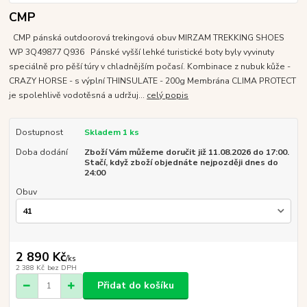
CMP
CMP pánská outdoorová trekingová obuv MIRZAM TREKKING SHOES
WP 3Q49877 Q936 Pánské vyšší lehké turistické boty byly vyvinuty
speciálně pro pěší túry v chladnějším počasí. Kombinace z nubuk kůže -
CRAZY HORSE - s výplní THINSULATE - 200g Membrána CLIMA PROTECT
je spolehlivě vodotěsná a udržuj...
celý popis
Dostupnost
Skladem 1 ks
Doba dodání
Zboží Vám můžeme doručit již 11.08.2026 do 17:00.
Stačí, když zboží objednáte nejpozději dnes do
24:00
Obuv
2 890 Kč
/
ks
2 388 Kč
bez DPH
Přidat do košíku