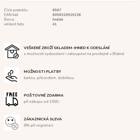
Číslo produktu:
6587
EAN kód:
8058329920136
Barva:
hnědá
velikost boty:
41
VEŠKERÉ ZBOŽÍ SKLADEM-IHNED K ODESLÁNÍ
s možností vyzkoušení i zakoupení na prodejně v Blatné
MOŽNOSTI PLATBY
kartou, převodem, dobírkou
POŠTOVNÉ ZDARMA
při nákupu od 1500,-
ZÁKAZNICKÁ SLEVA
8% při registraci