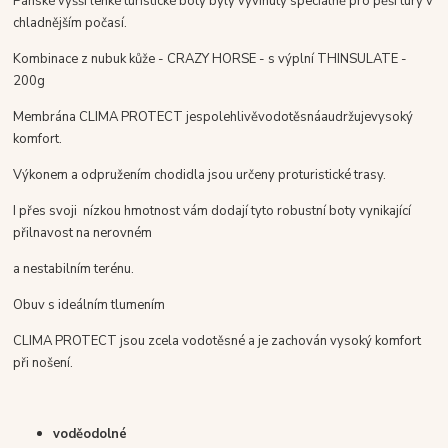
Pánské vyšší lehké turistické boty byly vyvinuty speciálně pro pěší túry v
chladnějším počasí.
Kombinace
z nubuk kůže - CRAZY HORSE - s výplní THINSULATE -
200g
Membrána
CLIMA PROTECT
je
spolehlivě
vodotěsná
a
udržuje
vysoký
komfort
.
Výkonem
a
odpružením chodidla
jsou určeny pro
turistické trasy
.
I přes svoji nízkou hmotnost vám dodají tyto robustní boty vynikající
přilnavost na nerovném
a nestabilním terénu.
Obuv s ideálním tlumením
CLIMA PROTECT jsou zcela vodotěsné a je zachován vysoký komfort
při nošení.
voděodolné