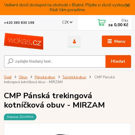
Veškeré zboží dostupné na obchodě v Blatné. Přijdte si zboží vyzkoušet.
Rádi Vám poradíme.
0
ks
CZK
+420 380 830 198
za
0,00 Kč
Menu
Hledat
Úvod
Obuv
Pánská obuv
Turistická obuv
CMP Pánská
trekingová kotníčková obuv - MIRZAM
CMP Pánská trekingová
kotníčková obuv - MIRZAM
Doprava ZDARMA