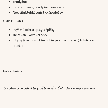
prodyšné
nepromokavá
,
prodyšná
membrána
flexibilní
a
lehká
turistická
podešev
CMP FullOn GRIP
zvýšená ochrana
paty a špičky
šněrování
- kovové
háčky
díky vyšším turistickým botám je extra chráněný kotník proti
zranění
barva
: hnědá
U tohoto produktu poštovné v ČR i do ciziny zdarma