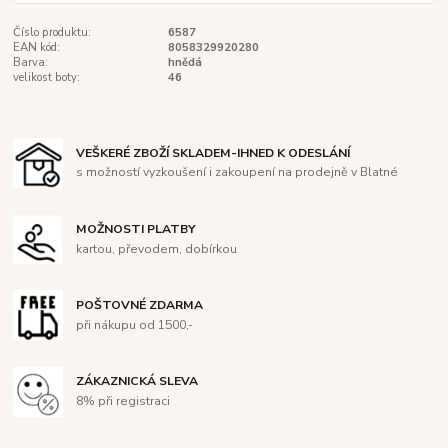
Číslo produktu:
6587
EAN kód:
8058329920280
Barva:
hnědá
velikost boty:
46
VEŠKERÉ ZBOŽÍ SKLADEM-IHNED K ODESLÁNÍ
s možností vyzkoušení i zakoupení na prodejně v Blatné
MOŽNOSTI PLATBY
kartou, převodem, dobírkou
POŠTOVNÉ ZDARMA
při nákupu od 1500,-
ZÁKAZNICKÁ SLEVA
8% při registraci