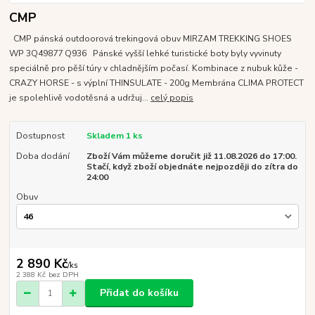
CMP
CMP pánská outdoorová trekingová obuv MIRZAM TREKKING SHOES
WP 3Q49877 Q936 Pánské vyšší lehké turistické boty byly vyvinuty
speciálně pro pěší túry v chladnějším počasí. Kombinace z nubuk kůže -
CRAZY HORSE - s výplní THINSULATE - 200g Membrána CLIMA PROTECT
je spolehlivě vodotěsná a udržuj...
celý popis
Dostupnost
Skladem 1 ks
Doba dodání
Zboží Vám můžeme doručit již 11.08.2026 do 17:00.
Stačí, když zboží objednáte nejpozději do zítra do
24:00
Obuv
2 890 Kč
/
ks
2 388 Kč
bez DPH
Přidat do košíku