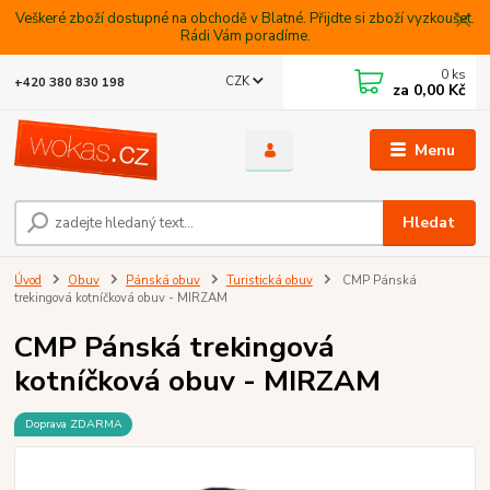
Veškeré zboží dostupné na obchodě v Blatné. Přijdte si zboží vyzkoušet.
Rádi Vám poradíme.
0
ks
CZK
+420 380 830 198
za
0,00 Kč
Menu
Hledat
Úvod
Obuv
Pánská obuv
Turistická obuv
CMP Pánská
trekingová kotníčková obuv - MIRZAM
CMP Pánská trekingová
kotníčková obuv - MIRZAM
Doprava ZDARMA