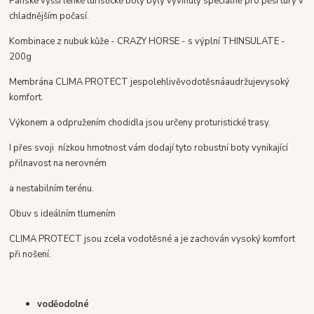
Pánské vyšší lehké turistické boty byly vyvinuty speciálně pro pěší túry v
chladnějším počasí.
Kombinace
z nubuk kůže - CRAZY HORSE - s výplní THINSULATE -
200g
Membrána
CLIMA PROTECT
je
spolehlivě
vodotěsná
a
udržuje
vysoký
komfort
.
Výkonem
a
odpružením chodidla
jsou určeny pro
turistické trasy
.
I přes svoji nízkou hmotnost vám dodají tyto robustní boty vynikající
přilnavost na nerovném
a nestabilním terénu.
Obuv s ideálním tlumením
CLIMA PROTECT jsou zcela vodotěsné a je zachován vysoký komfort
při nošení.
voděodolné