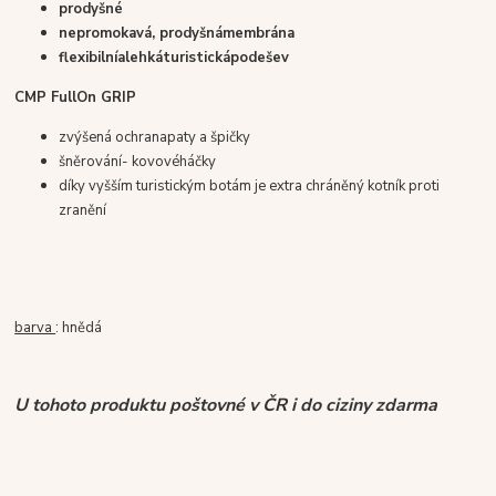
prodyšné
nepromokavá
,
prodyšná
membrána
flexibilní
a
lehká
turistická
podešev
CMP FullOn GRIP
zvýšená ochrana
paty a špičky
šněrování
- kovové
háčky
díky vyšším turistickým botám je extra chráněný kotník proti
zranění
barva
: hnědá
U tohoto produktu poštovné v ČR i do ciziny zdarma