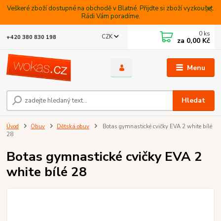
Veškeré zboží dostupné na obchodě v Blatné. Přijdte si zboží vyzkoušet.
Rádi Vám poradíme.
0
ks
CZK
+420 380 830 198
za
0,00 Kč
Menu
Hledat
Úvod
Obuv
Dětská obuv
Botas gymnastické cvičky EVA 2 white bílé
28
Botas gymnastické cvičky EVA 2
white bílé 28