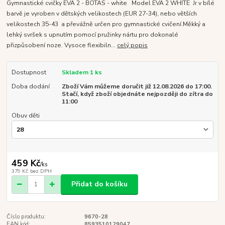
Gymnastické cvičky EVA 2 - BOTAS - white Model EVA 2 WHITE Jr v bílé
barvě je vyroben v dětských velikostech (EUR 27-34), nebo větších
velikostech 35-43 a převážně určen pro gymnastické cvičení.Měkký a
lehký svršek s upnutím pomocí pružinky nártu pro dokonalé
přizpůsobení noze. Vysoce flexibiln...
celý popis
Dostupnost
Skladem 1 ks
Doba dodání
Zboží Vám můžeme doručit již 12.08.2026 do 17:00.
Stačí, když zboží objednáte nejpozději do zítra do
11:00
Obuv děti
459 Kč
/
ks
379 Kč
bez DPH
Přidat do košíku
Číslo produktu:
9670-28
EAN kód:
8593510129047