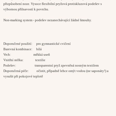
přizpůsobení noze. Vysoce flexibilní pryžová protiskluzová podešev s
výbornou přilnavostí k povrchu.
Non-marking system - podešev nezanechávající žádné šmouhy.
Doporučené použití: pro gymnastické cvičení
Barevná kombinace: bílá
Vrch: měkká useň
Vnitřní stélka: textilie
Podešev: transparentní pryž zpevněná nosným textilem
Doporučená péče: očistit, případně lehce omýt vodou (ne saponáty!) a
vysušit při pokojové teplotě