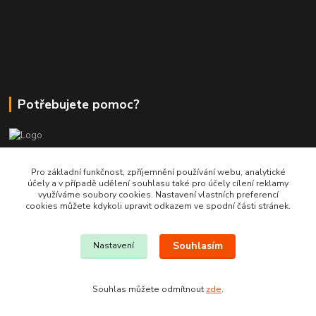
Potřebujete pomoc?
+420 380 830 198
Pro základní funkčnost, zpříjemnění používání webu, analytické
účely a v případě udělení souhlasu také pro účely cílení reklamy
využíváme soubory cookies. Nastavení vlastních preferencí
wokas.online@yahoo.cz
cookies můžete kdykoli upravit odkazem ve spodní části stránek.
Souhlasím
Nastavení
Souhlas můžete odmítnout
zde
.
Vytvořeno na
Eshop-rychle.cz