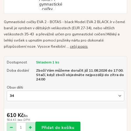
Gymnastické cvičky EVA 2 - BOTAS - black Model EVA 2 BLACK Jr v černé
barvě je vyroben v dětských velikostech (EUR 27-34), nebo větších
velikostech 35-43 a převážně určen pro gymnastické cvičení.Měkký a
lehký svršek s upnutím pomocí pružinky nártu pro dokonalé
přizpůsobení noze. Vysoce flexibilní ...
celý popis
Dostupnost
Skladem 1 ks
Doba dodání
Zboží Vám můžeme doručit již 11.08.2026 do 17:00.
Stačí, když zboží objednáte nejpozději do zítra do
24:00
Obuv děti
610 Kč
/
ks
504 Kč
bez DPH
Přidat do košíku