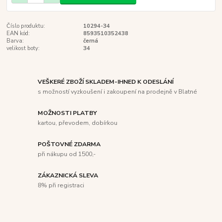
Číslo produktu:
10294-34
EAN kód:
8593510352438
Barva:
černá
velikost boty:
34
VEŠKERÉ ZBOŽÍ SKLADEM-IHNED K ODESLÁNÍ
s možností vyzkoušení i zakoupení na prodejně v Blatné
MOŽNOSTI PLATBY
kartou, převodem, dobírkou
POŠTOVNÉ ZDARMA
při nákupu od 1500,-
ZÁKAZNICKÁ SLEVA
8% při registraci