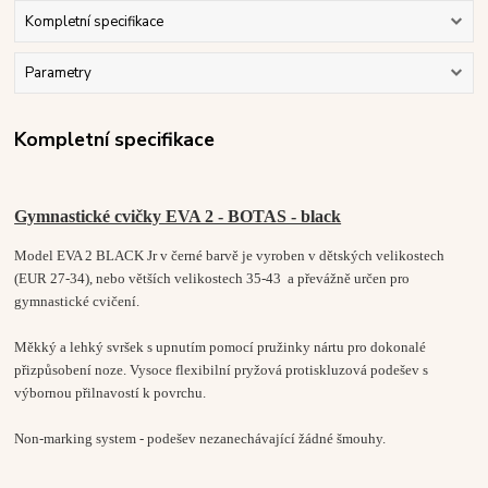
Kompletní specifikace
Parametry
Kompletní specifikace
Gymnastické cvičky EVA 2 - BOTAS - black
Model EVA 2 BLACK Jr v černé barvě je vyroben v dětských velikostech
(EUR 27-34), nebo větších velikostech 35-43 a převážně určen pro
gymnastické cvičení.
Měkký a lehký svršek s upnutím pomocí pružinky nártu pro dokonalé
přizpůsobení noze. Vysoce flexibilní pryžová protiskluzová podešev s
výbornou přilnavostí k povrchu.
Non-marking system - podešev nezanechávající žádné šmouhy.