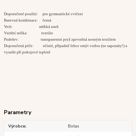
Doporučené použití: pro gymnastické cvičení
Barevná kombinace: černá
Vrch: měkká useň
Vnitřní stélka: textilie
Podešev: transparentní pryž zpevněná nosným textilem
Doporučená péče: očistit, případně lehce omýt vodou (ne saponáty!) a
vysušit při pokojové teplotě
Parametry
Výrobce
Botas