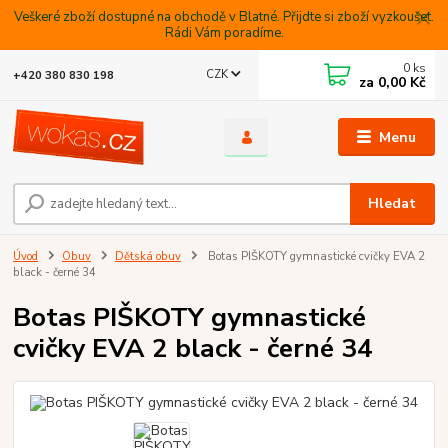
Veškeré zboží dostupné na obchodě v Blatné. Přijdte si zboží vyzkoušet.
Rádi Vám poradíme.
0
ks
CZK
+420 380 830 198
za
0,00 Kč
Menu
Hledat
Úvod
Obuv
Dětská obuv
Botas PIŠKOTY gymnastické cvičky EVA 2
black - černé 34
Botas PIŠKOTY gymnastické
cvičky EVA 2 black - černé 34