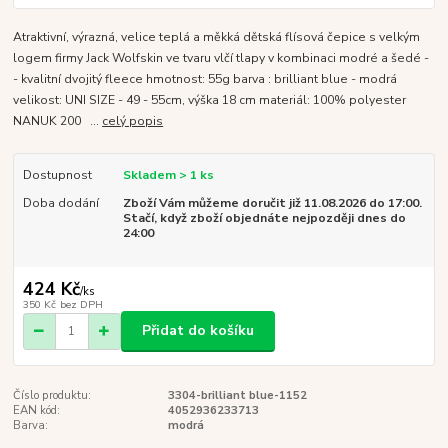
Atraktivní, výrazná, velice teplá a měkká dětská flísová čepice s velkým
logem firmy Jack Wolfskin ve tvaru vlčí tlapy v kombinaci modré a šedé -
- kvalitní dvojitý fleece hmotnost: 55g barva : brilliant blue - modrá
velikost: UNI SIZE - 49 - 55cm, výška 18 cm materiál: 100% polyester
NANUK 200 ...
celý popis
Dostupnost
Skladem > 1 ks
Doba dodání
Zboží Vám můžeme doručit již 11.08.2026 do 17:00.
Stačí, když zboží objednáte nejpozději dnes do
24:00
424 Kč
/
ks
350 Kč
bez DPH
Přidat do košíku
Číslo produktu:
3304-brilliant blue-1152
EAN kód:
4052936233713
Barva:
modrá