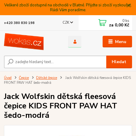
Veškeré zboží dostupné na obchodě v Blatné. Přijdte si zboží vyzkoušet.
Rádi Vám poradíme.
0
ks
CZK
+420 380 830 198
za
0,00 Kč
Menu
Hledat
Úvod
Čepice
Dětské čepice
Jack Wolfskin dětská fleesová čepice KIDS
FRONT PAW HAT šedo-modrá
Jack Wolfskin dětská fleesová
čepice KIDS FRONT PAW HAT
šedo-modrá