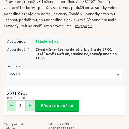
Playshoes ponožky s koženou podrážkou Art. 481107 Domácí
značkové bačkorky - ponožky s koženou podrážkou se srdíčky, velmi
pohodlné a teplé pro doma i na cesty. Capáčky - ponožky s tenkou
koženou podrážkou jsou pohodlné a neklouzavé. Vhodné pro malé
nezbedy, kteří se snaží lézt a stavět. ma...
celý popis
Dostupnost
Skladem 1 ks
Doba dodání
Zboží Vám můžeme doručit již zítra do 17:00.
Stačí, když zboží objednáte nejpozději dnes do
11:00
ponožky
230 Kč
/
ks
190 Kč
bez DPH
Přidat do košíku
Číslo produktu:
3450 - 27/30
EAN kód:
4010952231120