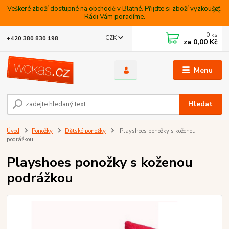
Veškeré zboží dostupné na obchodě v Blatné. Přijdte si zboží vyzkoušet.
Rádi Vám poradíme.
0
ks
CZK
+420 380 830 198
za
0,00 Kč
Menu
Hledat
Úvod
Ponožky
Dětské ponožky
Playshoes ponožky s koženou
podrážkou
Playshoes ponožky s koženou
podrážkou