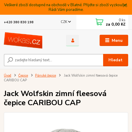
Veškeré zboží dostupné na obchodě v Blatné. Přijdte si zboží vyzkoušet.
Rádi Vám poradíme.
0
ks
CZK
+420 380 830 198
za
0,00 Kč
Menu
Hledat
Úvod
Čepice
Pánské čepice
Jack Wolfskin zimní fleesová čepice
CARIBOU CAP
Jack Wolfskin zimní fleesová
čepice CARIBOU CAP