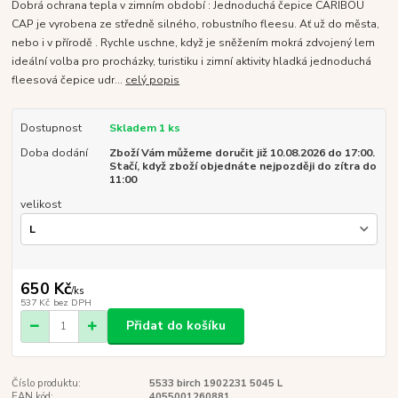
Dobrá ochrana tepla v zimním období : Jednoduchá čepice CARIBOU
CAP je vyrobena ze středně silného, robustního fleesu. Ať už do města,
nebo i v přírodě . Rychle uschne, když je sněžením mokrá zdvojený lem
ideální volba pro procházky, turistiku i zimní aktivity hladká jednoduchá
fleesová čepice udr...
celý popis
Dostupnost
Skladem 1 ks
Doba dodání
Zboží Vám můžeme doručit již 10.08.2026 do 17:00.
Stačí, když zboží objednáte nejpozději do zítra do
11:00
velikost
650 Kč
/
ks
537 Kč
bez DPH
Přidat do košíku
Číslo produktu:
5533 birch 1902231 5045 L
EAN kód:
4055001260881