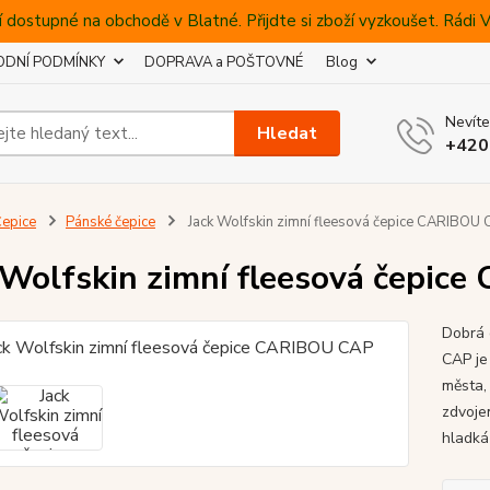
 dostupné na obchodě v Blatné. Přijdte si zboží vyzkoušet. Rádi
DNÍ PODMÍNKY
DOPRAVA a POŠTOVNÉ
Blog
Nevíte
Hledat
+420
epice
Pánské čepice
Jack Wolfskin zimní fleesová čepice CARIBOU
 Wolfskin zimní fleesová čepic
Dobrá 
CAP je
města,
zdvojen
hladká