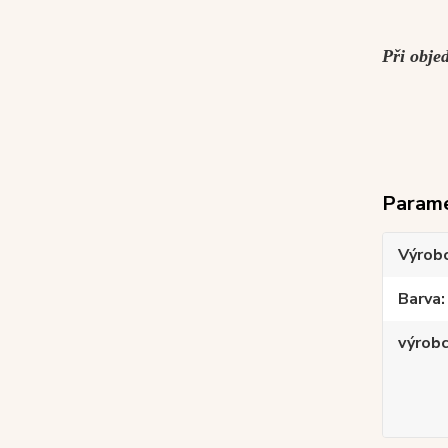
Při obje
Param
Výrob
Barva
výrob