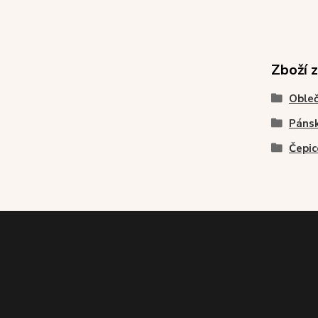
Zboží 
Obleč
Pánsk
Čepic