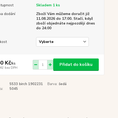
tupnost
Skladem 1 ks
a dodání
Zboží Vám můžeme doručit již
11.08.2026 do 17:00. Stačí, když
zboží objednáte nejpozději dnes
do 24:00
ikost
0 Kč
/
ks
Přidat do košíku
 Kč
bez DPH
5533 birch 1902231
Barva:
šedá
u:
5045