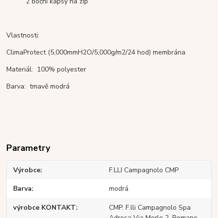
2 boční kapsy na zip
Vlastnosti:
ClimaProtect (5,000mmH2O/5,000g/m2/24 hod) membrána
Materiál: 100% polyester
Barva: tmavě modrá
Parametry
Výrobce
F.LLI Campagnolo CMP
Barva
modrá
výrobce KONTAKT
CMP. F.lli Campagnolo Spa
Adresa Via Merlo 2, Romano