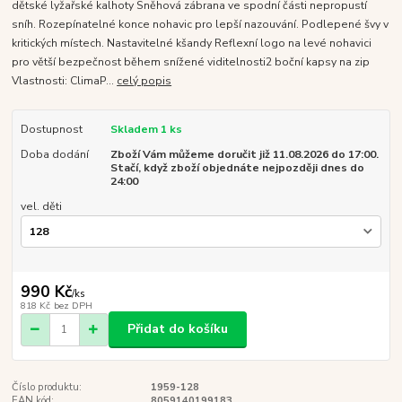
dětské lyžařské kalhoty Sněhová zábrana ve spodní části nepropustí
sníh. Rozepínatelné konce nohavic pro lepší nazouvání. Podlepené švy v
kritických místech. Nastavitelné kšandy Reflexní logo na levé nohavici
pro větší bezpečnost během snížené viditelnosti2 boční kapsy na zip
Vlastnosti: ClimaP...
celý popis
Dostupnost
Skladem 1 ks
Doba dodání
Zboží Vám můžeme doručit již 11.08.2026 do 17:00.
Stačí, když zboží objednáte nejpozději dnes do
24:00
vel. děti
990 Kč
/
ks
818 Kč
bez DPH
Přidat do košíku
Číslo produktu:
1959-128
EAN kód:
8059140199183