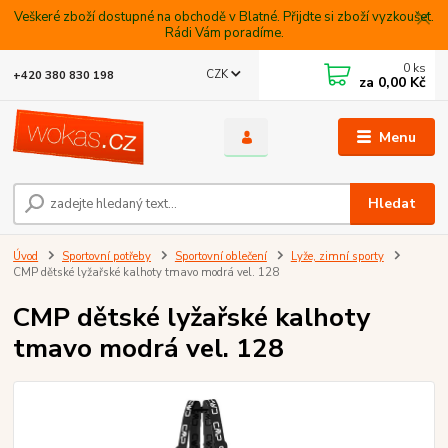
Veškeré zboží dostupné na obchodě v Blatné. Přijdte si zboží vyzkoušet.
Rádi Vám poradíme.
0
ks
CZK
+420 380 830 198
za
0,00 Kč
Menu
Hledat
Úvod
Sportovní potřeby
Sportovní oblečení
Lyže, zimní sporty
CMP dětské lyžařské kalhoty tmavo modrá vel. 128
CMP dětské lyžařské kalhoty
tmavo modrá vel. 128