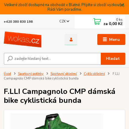
Veškeré zboží dostupné na obchodě v Blatné. Přijdte si zboží vyzkoušet.
Rádi Vám poradíme.
0
ks
CZK
+420 380 830 198
za
0,00 Kč
Menu
Hledat
Úvod
Sportovní potřeby
Sportovní oblečení
Cyklo oblečení
F.LLI
Campagnolo CMP dámská bike cyklistická bunda
F.LLI Campagnolo CMP dámská
bike cyklistická bunda