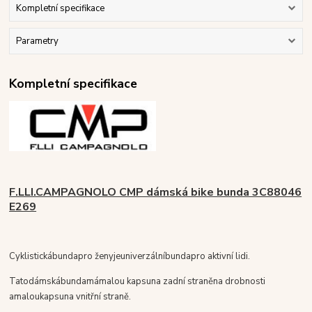
Kompletní specifikace
Parametry
Kompletní specifikace
F.LLI.CAMPAGNOLO CMP dámská bike bunda 3C88046
E269
Cyklistická
bunda
pro ženy
je
univerzální
bunda
pro aktivní lidi
.
Tato
dámská
bunda
má
malou kapsu
na zadní straně
na drobnosti
a
malou
kapsu
na vnitřní straně.