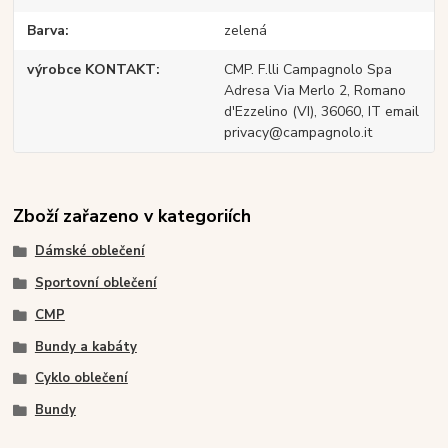
Barva
zelená
výrobce KONTAKT
CMP. F.lli Campagnolo Spa
Adresa Via Merlo 2, Romano
d'Ezzelino (VI), 36060, IT email
privacy@campagnolo.it
Zboží zařazeno v kategoriích
Dámské oblečení
Sportovní oblečení
CMP
Bundy a kabáty
Cyklo oblečení
Bundy