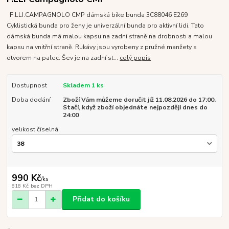
F.LLI.CAMPAGNOLO CMP dámská bike bunda 3C88046 E269
Cyklistická bunda pro ženy je univerzální bunda pro aktivní lidi. Tato
dámská bunda má malou kapsu na zadní straně na drobnosti a malou
kapsu na vnitřní straně. Rukávy jsou vyrobeny z pružné manžety s
otvorem na palec. Šev je na zadní st...
celý popis
Dostupnost
Skladem 1 ks
Doba dodání
Zboží Vám můžeme doručit již 11.08.2026 do 17:00.
Stačí, když zboží objednáte nejpozději dnes do
24:00
velikost číselná
990 Kč
/
ks
818 Kč
bez DPH
Přidat do košíku