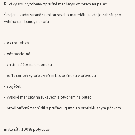
Rukávy
jsou vyrobeny z
pružné manžety
s
otvorem
na palec
.
Šev
je
na zadní straně
z neklouzavého materiálu
, takže
je zabráněno
vyhrnování bundy nahoru.
- extra lehká
- větruodolná
- vnitřní sáček na drobnosti
-
reflexní prvky
pro zvýšení bezpečnosti v provozu
- stojáček
- vysoké manžety na rukávech s otvorem na palec
- prodloužený zadní díl s pružnou gumou s protiskluzným páskem
materiál :
100% polyester