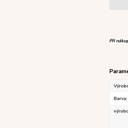
Při náku
Param
Výrob
Barva
výrob