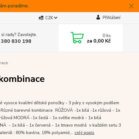
 Vám poradíme.
Přihlášení
CZK
 si rady? Zavolejte.
0
ks
za
0,00 Kč
 380 830 198
nace
 kombinace
 vysoce kvalitní dětské ponožky - 3 páry s vysokým podílem
 Různé barevné kombinace RŮŽOVÁ -1x bílá -1x růžová - 1x
 růžová MODRÁ -1x šedá - 1x světle modrá - 1x bílá
Á - 1x bílá - 1x červená - 1x tmavo modrá v každém setu 3
ateriál : 80% bavlna, 18% polyamid,...
celý popis