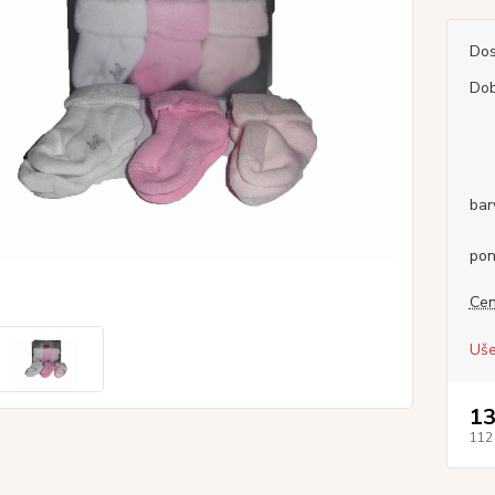
Dos
Dob
bar
pon
Cen
Uše
13
112