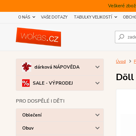
Veškeré zboží
O NÁS
VAŠE DOTAZY
TABULKY VELIKOSTÍ
OBCHO
Úvod
dárková NÁPOVĚDA
Döll
SALE - VÝPRODEJ
PRO DOSPĚLÉ I DĚTI
Oblečení
Obuv