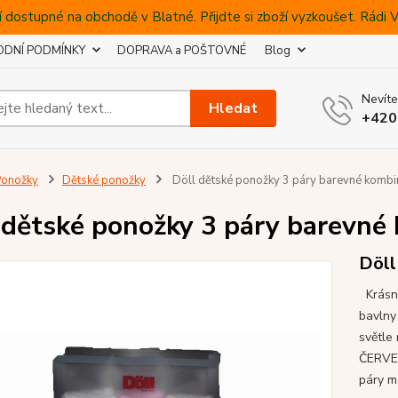
 dostupné na obchodě v Blatné. Přijdte si zboží vyzkoušet. Rádi
DNÍ PODMÍNKY
DOPRAVA a POŠTOVNÉ
Blog
Nevíte
Hledat
+420
Ponožky
Dětské ponožky
Döll dětské ponožky 3 páry barevné kombi
 dětské ponožky 3 páry barevné
Döll
Krásné
bavlny
světle
ČERVEN
páry m