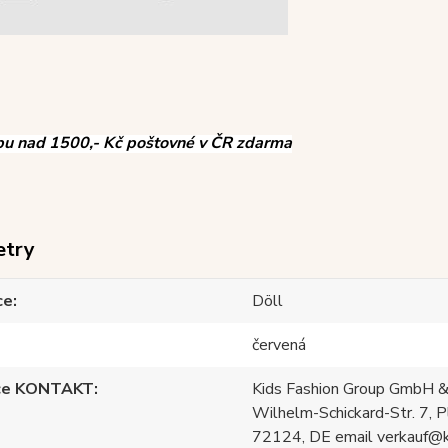
pu nad 1500,- Kč poštovné v ČR zdarma
etry
ce
Döll
červená
ce KONTAKT
Kids Fashion Group GmbH &
Wilhelm-Schickard-Str. 7, P
72124, DE email verkauf@