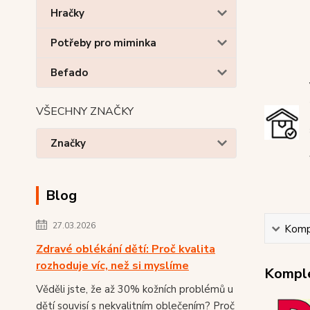
Hračky
Potřeby pro miminka
Befado
VŠECHNY ZNAČKY
Značky
Blog
27.03.2026
Kompl
Zdravé oblékání dětí: Proč kvalita
rozhoduje víc, než si myslíme
Komple
Věděli jste, že až 30% kožních problémů u
dětí souvisí s nekvalitním oblečením? Proč