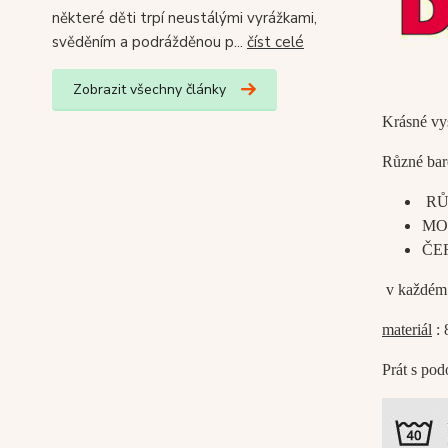
některé děti trpí neustálými vyrážkami,
svěděním a podrážděnou p...
číst celé
Zobrazit všechny články
Krásné vy
Různé bar
RŮŽ
MOD
ČER
v každém 
materiál
: 
Prát s po