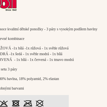
soce kvalitní dětské ponožky - 3 páry s vysokým podílem bavlny
evné kombinace
OVÁ -1x bílá -1x růžová - 1x světle růžová
RÁ -1x šedá - 1x světle modrá - 1x bílá
VENÁ - 1x bílá - 1x červená - 1x tmavo modrá
setu 3 páry
80% bavlna, 18% polyamid, 2% elastan
dobnými barvami