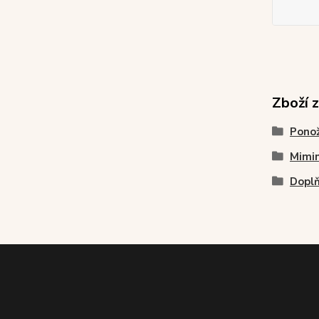
Zboží 
Pono
Mimin
Dopl