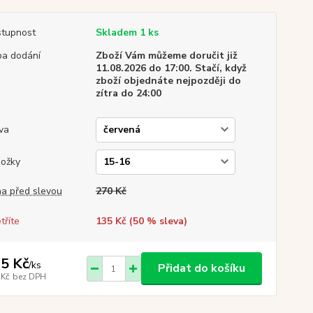
tupnost
Skladem 1 ks
a dodání
Zboží Vám můžeme doručit již
11.08.2026 do 17:00. Stačí, když
zboží objednáte nejpozději do
zítra do 24:00
va
ožky
a před slevou
270 Kč
tříte
135 Kč (
50
% sleva)
5 Kč
/
ks
Přidat do košíku
 Kč
bez DPH