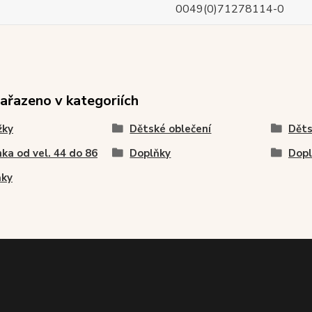
0049(0)71278114-0
zařazeno v kategoriích
žky
Dětské oblečení
Děts
ka od vel. 44 do 86
Doplňky
Dopl
ňky