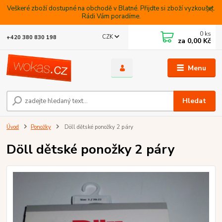
Veškeré zboží dostupné na obchodě v Blatné. Přijdte si zboží vyzkoušet.
Rádi Vám poradíme.
0
ks
CZK
+420 380 830 198
za
0,00 Kč
Menu
Hledat
Úvod
Ponožky
Döll dětské ponožky 2 páry
Döll dětské ponožky 2 páry