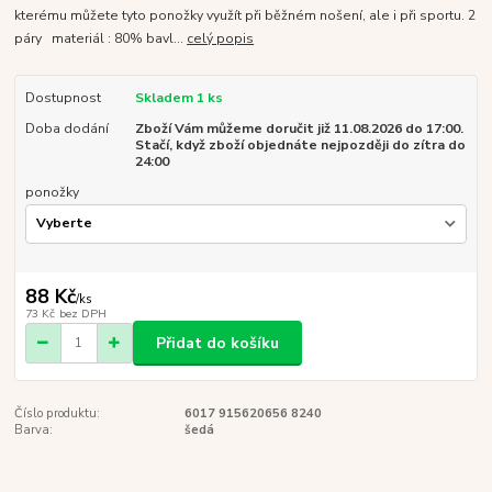
kterému můžete tyto ponožky využít při běžném nošení, ale i při sportu. 2
páry materiál : 80% bavl...
celý popis
Dostupnost
Skladem 1 ks
Doba dodání
Zboží Vám můžeme doručit již 11.08.2026 do 17:00.
Stačí, když zboží objednáte nejpozději do zítra do
24:00
ponožky
88 Kč
/
ks
73 Kč
bez DPH
Přidat do košíku
Číslo produktu:
6017 915620656 8240
Barva:
šedá