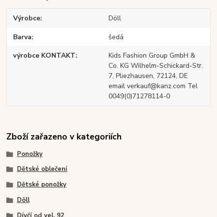
Výrobce
Döll
Barva
šedá
výrobce KONTAKT
Kids Fashion Group GmbH &
Co. KG Wilhelm-Schickard-Str.
7, Pliezhausen, 72124, DE
email verkauf@kanz.com Tel
0049(0)71278114-0
Zboží zařazeno v kategoriích
Ponožky
Dětské oblečení
Dětské ponožky
Döll
Dívčí od vel. 92