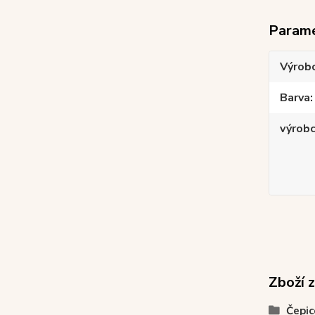
Param
Výrob
Barva
výrob
Zboží 
Čepic