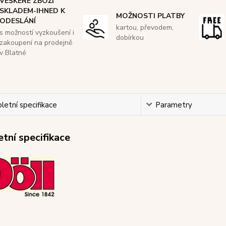
VEŠKERÉ ZBOŽÍ
SKLADEM-IHNED K
MOŽNOSTI PLATBY
ODESLÁNÍ
kartou, převodem,
s možností vyzkoušení i
dobírkou
zakoupení na prodejně
v Blatné
etní specifikace
Parametry
tní specifikace