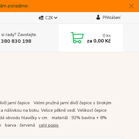
 Vám poradíme.
Přihlášení
CZK
 si rady? Zavolejte.
0
ks
za
0,00 Kč
 380 830 198
včí jarní čepice Velmi pružná jarní dívčí čepice s širokým
a nášivkou na boku. Velice pěkně sedí. Velikost čepice
dá obvodu hlavičky v cm. materiál : 92% bavlna + 8%
an barva : červená
celý popis