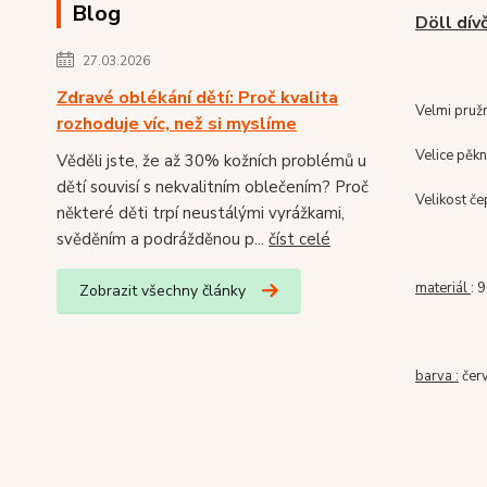
Blog
Döll dívč
27.03.2026
Zdravé oblékání dětí: Proč kvalita
Velmi pružn
rozhoduje víc, než si myslíme
Velice pěkn
Věděli jste, že až 30% kožních problémů u
dětí souvisí s nekvalitním oblečením? Proč
Velikost č
některé děti trpí neustálými vyrážkami,
svěděním a podrážděnou p...
číst celé
materiál
: 
Zobrazit všechny články
barva :
čer