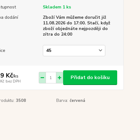
tupnost
Skladem 1 ks
a dodání
Zboží Vám můžeme doručit již
11.08.2026 do 17:00. Stačí, když
zboží objednáte nejpozději do
zítra do 24:00
ice
9 Kč
/
ks
Přidat do košíku
 Kč
bez DPH
roduktu:
3508
Barva:
červená