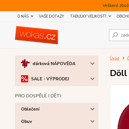
Veškeré zboží
O NÁS
VAŠE DOTAZY
TABULKY VELIKOSTÍ
OBCHO
Úvod
Č
dárková NÁPOVĚDA
Döll
SALE - VÝPRODEJ
PRO DOSPĚLÉ I DĚTI
Oblečení
Obuv