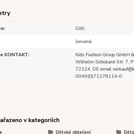
etry
ce
Döll
červená
ce KONTAKT
Kids Fashion Group GmbH &
Wilhelm-Schickard-Str. 7, P
72124, DE email verkauf@
0049(0)71278114-0
zařazeno v kategoriích
e
Dětské oblečení
Děts