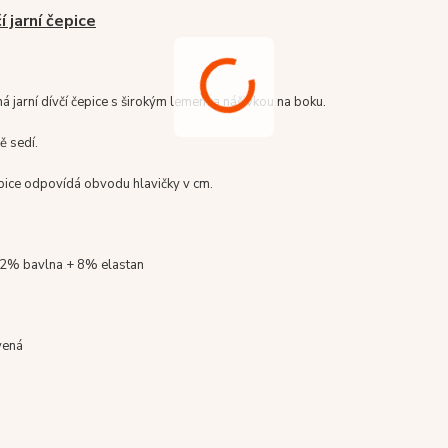
í jarní čepice
á jarní dívčí čepice s širokým lemem a nášivkou na boku.
ě sedí.
epice odpovídá obvodu hlavičky v cm.
92% bavlna + 8% elastan
vená