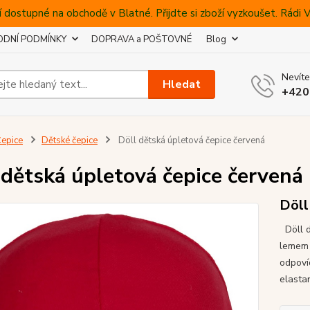
 dostupné na obchodě v Blatné. Přijdte si zboží vyzkoušet. Rádi
DNÍ PODMÍNKY
DOPRAVA a POŠTOVNÉ
Blog
Nevíte
Hledat
+420
epice
Dětské čepice
Döll dětská úpletová čepice červená
 dětská úpletová čepice červená
Döll
Döll dí
lemem 
odpoví
elast