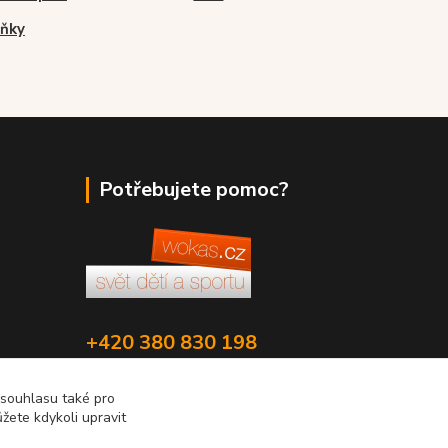
ňky
Potřebujete pomoc?
+420 380 830 198
wokas.online@yahoo.cz
 souhlasu také pro
žete kdykoli upravit