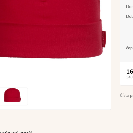
Dos
Dob
čep
16
140
Číslo p