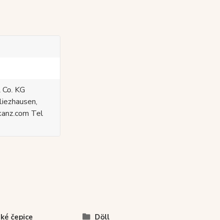
 Co. KG
liezhausen,
kanz.com Tel
ké čepice
Döll