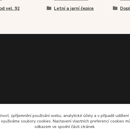
od vel. 92
Letní a jarní čepice
Dopl
čnost, zpříjemnění používání webu, analytické účely a v případě udělení
y využíváme soubory cookies. Nastavení vlastních preferencí cookies mů
odkazem ve spodní části stránek.