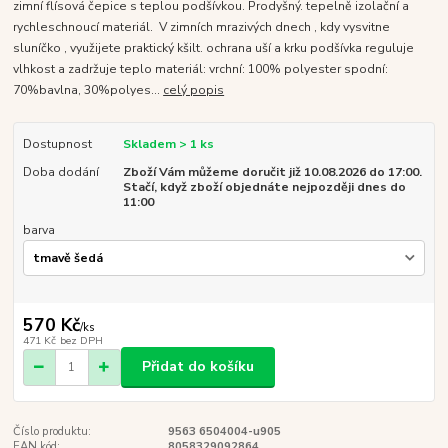
zimní flísová čepice s teplou podšívkou. Prodyšný. tepelně izolační a
rychleschnoucí materiál. V zimních mrazivých dnech , kdy vysvitne
sluníčko , využijete praktický kšilt. ochrana uší a krku podšívka reguluje
vlhkost a zadržuje teplo materiál: vrchní: 100% polyester spodní:
70%bavlna, 30%polyes...
celý popis
Dostupnost
Skladem > 1 ks
Doba dodání
Zboží Vám můžeme doručit již 10.08.2026 do 17:00.
Stačí, když zboží objednáte nejpozději dnes do
11:00
barva
570 Kč
/
ks
471 Kč
bez DPH
Přidat do košíku
Číslo produktu:
9563 6504004-u905
EAN kód:
8058329092864