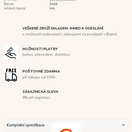
Barva:
šedá
velikost čepice:
Uni
VEŠKERÉ ZBOŽÍ SKLADEM-IHNED K ODESLÁNÍ
s možností vyzkoušení i zakoupení na prodejně v Blatné
MOŽNOSTI PLATBY
kartou, převodem, dobírkou
POŠTOVNÉ ZDARMA
při nákupu od 1500,-
ZÁKAZNICKÁ SLEVA
8% při registraci
Kompletní specifikace