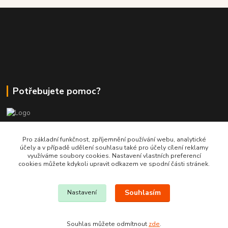
Potřebujete pomoc?
+420 380 830 198
Pro základní funkčnost, zpříjemnění používání webu, analytické
účely a v případě udělení souhlasu také pro účely cílení reklamy
využíváme soubory cookies. Nastavení vlastních preferencí
wokas.online@yahoo.cz
cookies můžete kdykoli upravit odkazem ve spodní části stránek.
Souhlasím
Nastavení
Souhlas můžete odmítnout
zde
.