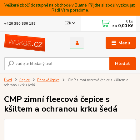
Veškeré zboží dostupné na obchodě v Blatné. Přijdte si zboží vyzkoušet.
Rádi Vám poradíme.
0
ks
CZK
+420 380 830 198
za
0,00 Kč
Menu
Hledat
Úvod
Čepice
Pánské čepice
CMP zimní fleecová čepice s kšiltem a
ochranou krku šedá
CMP zimní fleecová čepice s
kšiltem a ochranou krku šedá