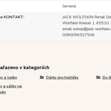
červená
ce KONTAKT
JACK WOLFSKIN Retail Gm
Wolfskin Kreisel 1, 65510, 
email eshop@jack-wolfskin.
0080096537546
zařazeno v kategoriích
y a tašky
Dárky pro holčičky
Do š
y a sáčky na
vky