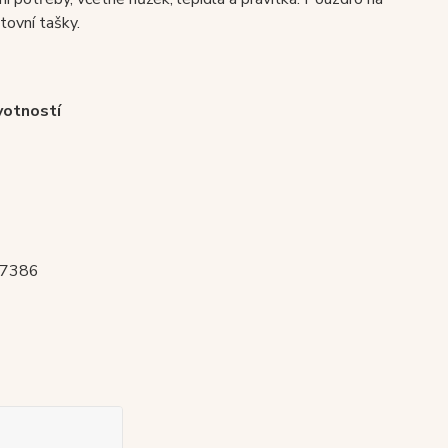
tovní tašky.
votností
7386