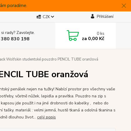
 Vám poradíme.
Přihlášení
CZK
 si rady? Zavolejte.
0
ks
za
0,00 Kč
 380 830 198
ack Wolfskin studentské pouzdro PENCIL TUBE oranžová
PENCIL TUBE oranžová
tský penálek nejen na tužky! Nabízí prostor pro všechny vaše
potřeby, včetně nůžek, lepidla a pravítka. Pouzdro na zip s
 kapsou jde použít i na jiné drobnosti do kabelky , nebo do
í tašky. materiál : velmi jemná, hustě tkaná a odolná tkanina s
dně dlouhou život...
celý popis