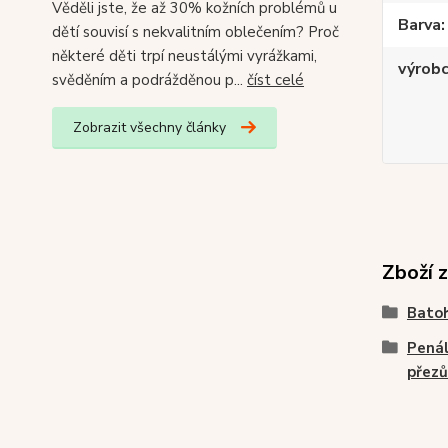
Věděli jste, že až 30% kožních problémů u
Barva
dětí souvisí s nekvalitním oblečením? Proč
některé děti trpí neustálými vyrážkami,
výrob
svěděním a podrážděnou p...
číst celé
Zobrazit všechny články
Zboží 
Batoh
Penál
přezů