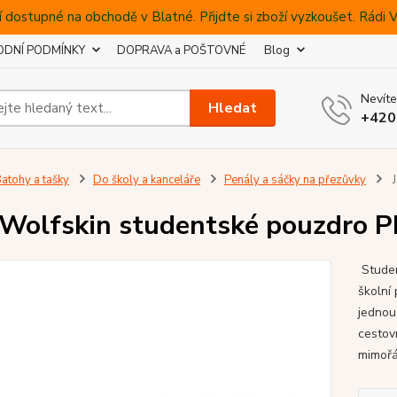
 dostupné na obchodě v Blatné. Přijdte si zboží vyzkoušet. Rádi
DNÍ PODMÍNKY
DOPRAVA a POŠTOVNÉ
Blog
Nevíte
Hledat
+420
atohy a tašky
Do školy a kanceláře
Penály a sáčky na přezůvky
J
 Wolfskin studentské pouzdro 
Studen
školní 
jednou
cestovn
mimořá