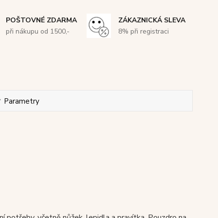
POŠTOVNÉ ZDARMA
ZÁKAZNICKÁ SLEVA
při nákupu od 1500,-
8% při registraci
Parametry
ní potřeby, včetně
nůžek, lepidla a pravítka. Pouzdro na