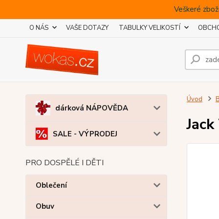
Veškeré zboží
O NÁS
VAŠE DOTAZY
TABULKY VELIKOSTÍ
OBCHO
Úvod
B
dárková NÁPOVĚDA
Jack
SALE - VÝPRODEJ
PRO DOSPĚLÉ I DĚTI
Oblečení
Obuv