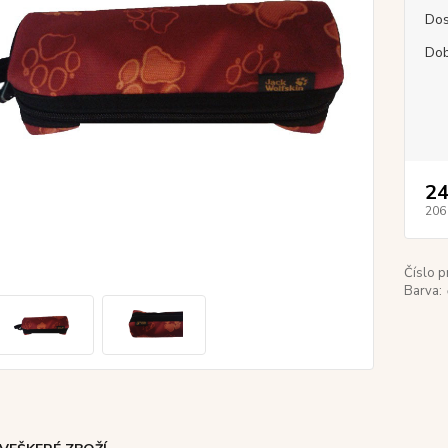
Dos
Dob
24
206
Číslo p
Barva: