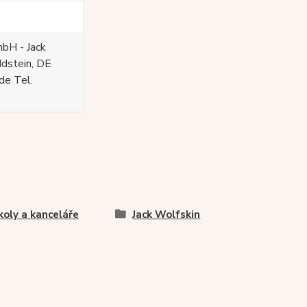
bH - Jack
Idstein, DE
de Tel.
koly a kanceláře
Jack Wolfskin