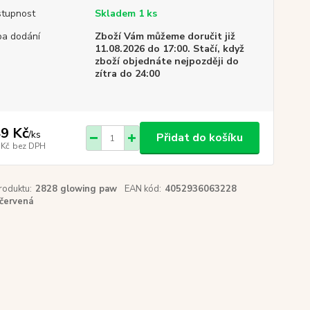
tupnost
Skladem 1 ks
a dodání
Zboží Vám můžeme doručit již
11.08.2026 do 17:00. Stačí, když
zboží objednáte nejpozději do
zítra do 24:00
9 Kč
/
ks
Přidat do košíku
 Kč
bez DPH
roduktu:
2828 glowing paw
EAN kód:
4052936063228
červená