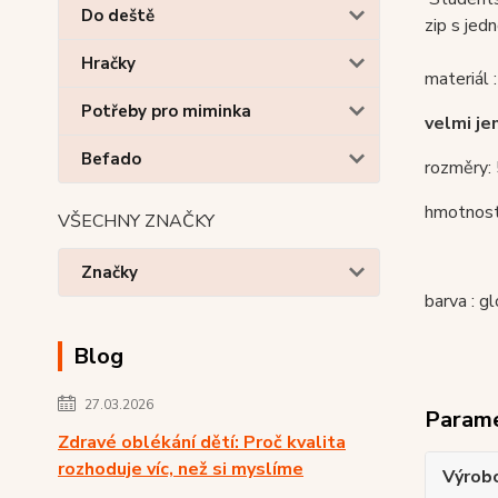
Do deště
zip s jed
Hračky
materiál :
Potřeby pro miminka
velmi je
Befado
rozměry: 
hmotnost
VŠECHNY ZNAČKY
Značky
barva : g
Blog
27.03.2026
Param
Zdravé oblékání dětí: Proč kvalita
rozhoduje víc, než si myslíme
Výrob