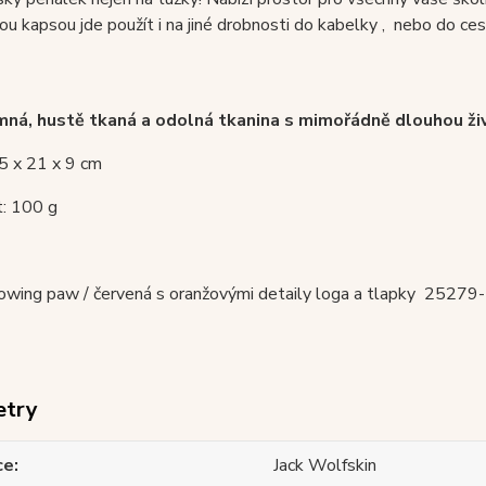
nou kapsou jde použít i na jiné drobnosti do kabelky , nebo do ces
mná, hustě tkaná a odolná tkanina s mimořádně dlouhou ži
5 x 21 x 9 cm
: 100 g
lowing paw / červená s oranžovými detaily loga a tlapky
25279-
etry
ce
Jack Wolfskin