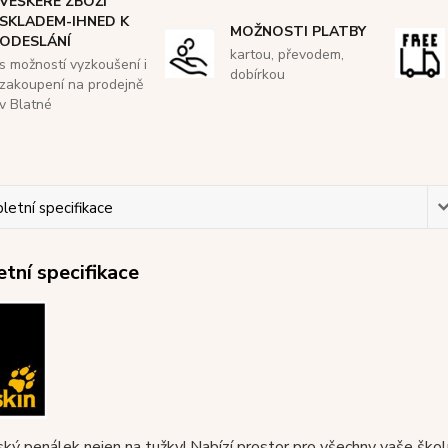
VEŠKERÉ ZBOŽÍ
SKLADEM-IHNED K
MOŽNOSTI PLATBY
ODESLÁNÍ
kartou, převodem,
s možností vyzkoušení i
dobírkou
zakoupení na prodejně
v Blatné
etní specifikace
tní specifikace
ký penálek
nejen na tužky! Nabízí prostor pro všechny vaše škol