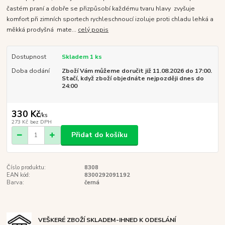
častém praní a dobře se přizpůsobí každému tvaru hlavy zvyšuje
komfort při zimních sportech rychleschnoucí izoluje proti chladu lehká a
měkká prodyšná mate...
celý popis
Dostupnost
Skladem 1 ks
Doba dodání
Zboží Vám můžeme doručit již 11.08.2026 do 17:00.
Stačí, když zboží objednáte nejpozději dnes do
24:00
330 Kč
/
ks
273 Kč
bez DPH
Přidat do košíku
Číslo produktu:
8308
EAN kód:
8300292091192
Barva:
černá
VEŠKERÉ ZBOŽÍ SKLADEM-IHNED K ODESLÁNÍ