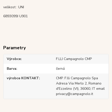
velikost : UNI
6893099J U901
Parametry
Výrobce
F.LLI Campagnolo CMP
Barva
černá
výrobce KONTAKT
CMP. F.lli Campagnolo Spa
Adresa Via Merlo 2, Romano
d'Ezzelino (VI), 36060, IT email
privacy@campagnolo.it