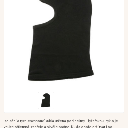
izolační a rychleschnoucí kukla určena pod helmy - lyžařskou, cyklo je
velice příjemná, zahřeje a skvěle padne. Kukla dobře drží tvar i po