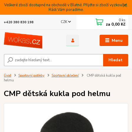
Veškeré zboží dostupné na obchodě v Blatné. Přijdte si zboží vyzkoušet.
Rádi Vám poradíme.
0
ks
CZK
+420 380 830 198
za
0,00 Kč
Menu
Hledat
Úvod
Sportovní potřeby
Sportovní oblečení
CMP dětská kukla pod
helmu
CMP dětská kukla pod helmu