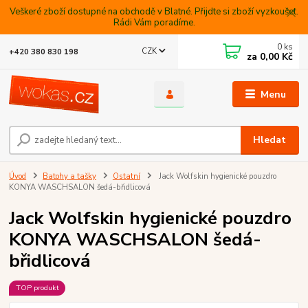
Veškeré zboží dostupné na obchodě v Blatné. Přijdte si zboží vyzkoušet.
Rádi Vám poradíme.
0
ks
CZK
+420 380 830 198
za
0,00 Kč
Menu
Hledat
Úvod
Batohy a tašky
Ostatní
Jack Wolfskin hygienické pouzdro
KONYA WASCHSALON šedá-břidlicová
Jack Wolfskin hygienické pouzdro
KONYA WASCHSALON šedá-
břidlicová
TOP produkt