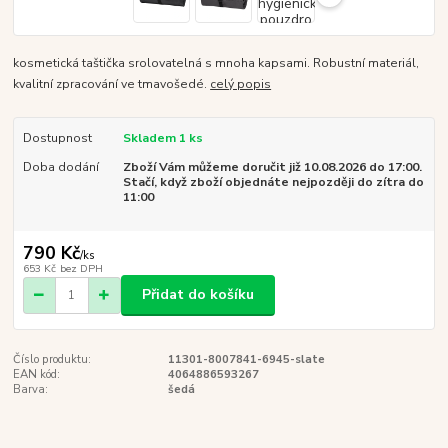
kosmetická taštička srolovatelná s mnoha kapsami. Robustní materiál,
kvalitní zpracování ve tmavošedé.
celý popis
Dostupnost
Skladem 1 ks
Doba dodání
Zboží Vám můžeme doručit již 10.08.2026 do 17:00.
Stačí, když zboží objednáte nejpozději do zítra do
11:00
790 Kč
/
ks
653 Kč
bez DPH
Přidat do košíku
Číslo produktu:
11301-8007841-6945-slate
EAN kód:
4064886593267
Barva:
šedá