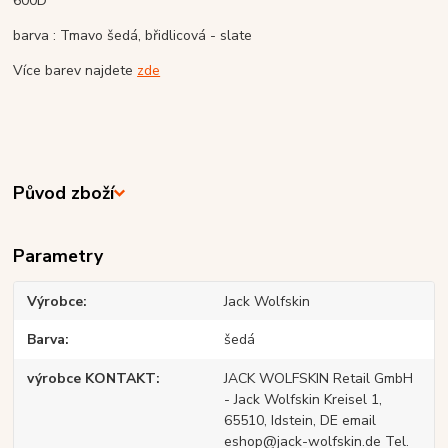
600D
barva : Tmavo šedá, břidlicová - slate
Více barev najdete
zde
Původ zboží
Parametry
Výrobce
Jack Wolfskin
Barva
šedá
výrobce KONTAKT
JACK WOLFSKIN Retail GmbH
- Jack Wolfskin Kreisel 1,
65510, Idstein, DE email
eshop@jack-wolfskin.de Tel.