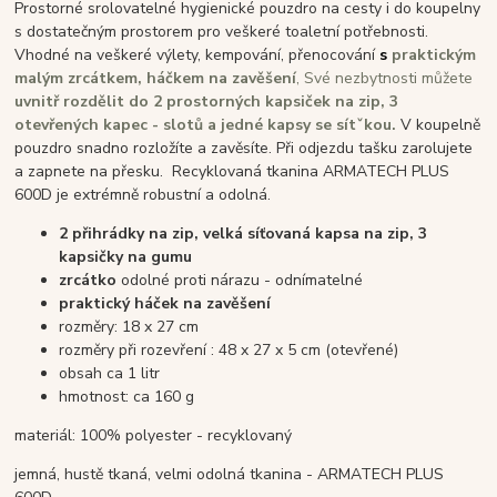
Prostorné srolovatelné hygienické pouzdro na cesty i do koupelny
s dostatečným prostorem pro veškeré toaletní potřebnosti.
Vhodné na veškeré výlety, kempování, přenocování
s
praktickým
malým zrcátkem, háčkem na zavěšení
,
Své nezbytnosti můžete
uvnitř rozdělit do 2 prostorných kapsiček na zip, 3
otevřených kapec - slotů a jedné kapsy se sítˇkou.
V koupelně
pouzdro snadno rozložíte a zavěsíte. Při odjezdu tašku zarolujete
a zapnete na přesku. Recyklovaná tkanina ARMATECH PLUS
600D je extrémně robustní a odolná.
2 přihrádky na zip, velká síťovaná kapsa na zip, 3
kapsič
ky na gumu
zrcátko
odolné proti nárazu - odnímatelné
praktický háček na zavěšení
rozměry: 18 x 27 cm
rozměry při rozevření : 48 x 27 x 5 cm (otevřené)
obsah ca 1 litr
hmotnost: ca 160 g
materiál: 100% polyester - recyklovaný
jemná, hustě tkaná, velmi odolná tkanina - ARMATECH PLUS