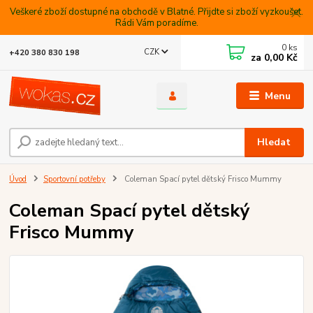
Veškeré zboží dostupné na obchodě v Blatné. Přijdte si zboží vyzkoušet.
Rádi Vám poradíme.
0
ks
CZK
+420 380 830 198
za
0,00 Kč
Menu
Hledat
Úvod
Sportovní potřeby
Coleman Spací pytel dětský Frisco Mummy
Coleman Spací pytel dětský
Frisco Mummy