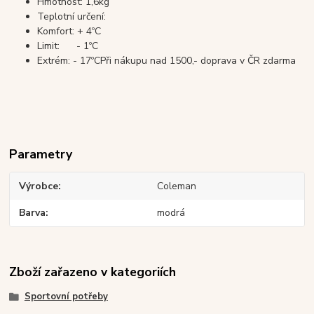
Hmotnost: 1,6kg
Teplotní určení:
Komfort: + 4ºC
Limit: - 1ºC
Extrém: - 17ºCPři nákupu nad 1500,- doprava v ČR zdarma
Parametry
Výrobce
Coleman
Barva
modrá
Zboží zařazeno v kategoriích
Sportovní potřeby