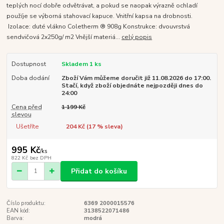
teplých nocí dobře odvětrávat, a pokud se naopak výrazně ochladí
použíje se výborná stahovací kapuce. Vnitřní kapsa na drobnosti.
Izolace: duté vlákno Coletherm ® 908g Konstrukce: dvouvrstvá
sendvičová 2x250g/ m2 Vnější materiá...
celý popis
Dostupnost
Skladem 1 ks
Doba dodání
Zboží Vám můžeme doručit již 11.08.2026 do 17:00.
Stačí, když zboží objednáte nejpozději dnes do
24:00
Cena před
1 199 Kč
slevou
Ušetříte
204 Kč (
17
% sleva)
995 Kč
/
ks
822 Kč
bez DPH
Přidat do košíku
Číslo produktu:
6369 2000015576
EAN kód:
3138522071486
Barva:
modrá