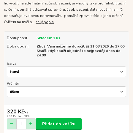
ho využít na alternativní způsob sezení, je vhodný také pro rehabilitační
cvičení, pomáhá udržovat správný způsob sezení. Balancování na míči
odstraňuje svalovou nerovnováhu, pomáhá zpevnit tělo a jeho držení,
Cvičení na míči p...
celý popis
Dostupnost
Skladem 1 ks
Doba dodání
Zboží Vám můžeme doručit již 11.08.2026 do 17:00.
Stačí, když zboží objednáte nejpozději dnes do
24:00
barva
Průměr
320 Kč
/
ks
264 Kč
bez DPH
Přidat do košíku