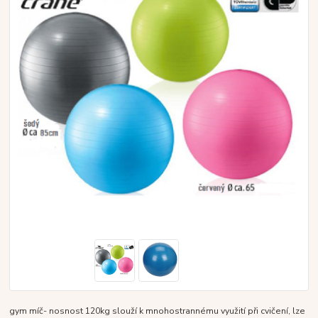
gym míč- nosnost 120kg slouží k mnohostrannému využití při cvičení, lze