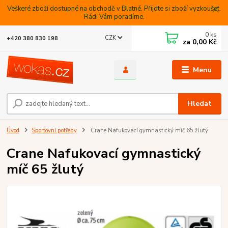
Veškeré zboží dostupné na obchodě v Blatné. Přijdte si zboží vyzkoušet.
Rádi Vám poradíme.
0
ks
CZK
+420 380 830 198
za
0,00 Kč
Menu
Hledat
Úvod
Sportovní potřeby
Crane Nafukovací gymnastický míč 65 žlutý
Crane Nafukovací gymnastický
míč 65 žlutý