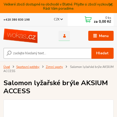
Veškeré zboží dostupné na obchodě v Blatné. Přijdte si zboží vyzkoušet.
Rádi Vám poradíme.
0
ks
CZK
+420 380 830 198
za
0,00 Kč
Menu
Hledat
Úvod
Sportovní potřeby
Zimní sporty
Salomon lyžařské brýle AKSIUM
ACCESS
Salomon lyžařské brýle AKSIUM
ACCESS