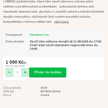
L368042 Lyžařské brýle, které Vám zaručí výbornou ochranu před
sněhem a povětrnostními podmínkami. jednoduchá výměna skel
standardní zbarvení skel, aby byla co největší ostrost a vnímání překážek
dvojitá vrstva pěny v obličejové části systém proudění vzduchu
kompatibilita s helmou měkké rám...
celý popis
Dostupnost
Skladem 1 ks
Doba dodání
Zboží Vám můžeme doručit již 11.08.2026 do 17:00.
Stačí, když zboží objednáte nejpozději dnes do
24:00
1 090 Kč
/
ks
901 Kč
bez DPH
Přidat do košíku
Číslo produktu:
4628
EAN kód:
887850199340
Barva:
modrá