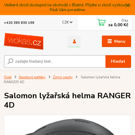
Veškeré zboží dostupné na obchodě v Blatné. Přijdte si zboží vyzkoušet.
Rádi Vám poradíme.
0
ks
CZK
+420 380 830 198
za
0,00 Kč
Menu
Hledat
Úvod
Sportovní potřeby
Zimní sporty
Salomon lyžařská helma
RANGER 4D
Salomon lyžařská helma RANGER
4D