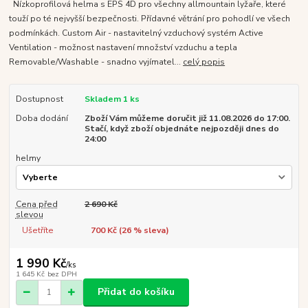
Nízkoprofilová helma s EPS 4D pro všechny allmountain lyžaře, které
touží po té nejvyšší bezpečnosti. Přídavné větrání pro pohodlí ve všech
podmínkách. Custom Air - nastavitelný vzduchový systém Active
Ventilation - možnost nastavení množství vzduchu a tepla
Removable/Washable - snadno vyjímatel...
celý popis
Dostupnost
Skladem 1 ks
Doba dodání
Zboží Vám můžeme doručit již 11.08.2026 do 17:00.
Stačí, když zboží objednáte nejpozději dnes do
24:00
helmy
Cena před
2 690 Kč
slevou
Ušetříte
700 Kč (
26
% sleva)
1 990 Kč
/
ks
1 645 Kč
bez DPH
Přidat do košíku