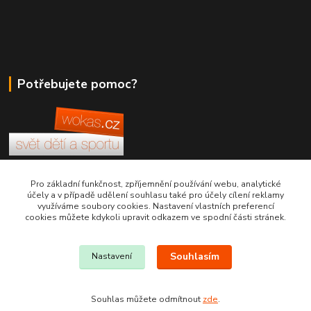
Potřebujete pomoc?
+420 380 830 198
Pro základní funkčnost, zpříjemnění používání webu, analytické
účely a v případě udělení souhlasu také pro účely cílení reklamy
využíváme soubory cookies. Nastavení vlastních preferencí
wokas.online@yahoo.cz
cookies můžete kdykoli upravit odkazem ve spodní části stránek.
Souhlasím
Nastavení
Souhlas můžete odmítnout
zde
.
Vytvořeno na
Eshop-rychle.cz