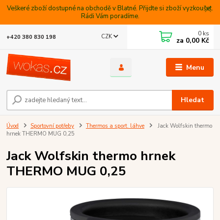
Veškeré zboží dostupné na obchodě v Blatné. Přijdte si zboží vyzkoušet.
Rádi Vám poradíme.
0
ks
CZK
+420 380 830 198
za
0,00 Kč
Menu
Hledat
Úvod
Sportovní potřeby
Thermos a sport. láhve
Jack Wolfskin thermo
hrnek THERMO MUG 0,25
Jack Wolfskin thermo hrnek
THERMO MUG 0,25