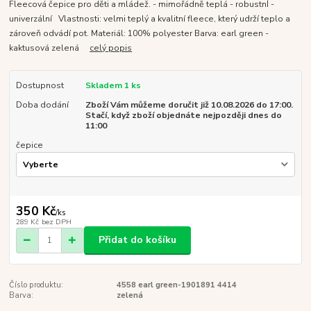
Fleecová čepice pro děti a mládež. - mimořádně teplá - robustnÍ -
univerzální Vlastnosti: velmi teplý a kvalitní fleece, který udrží teplo a
zároveň odvádí pot. Materiál: 100% polyester Barva: earl green -
kaktusová zelená
celý popis
Dostupnost
Skladem 1 ks
Doba dodání
Zboží Vám můžeme doručit již 10.08.2026 do 17:00.
Stačí, když zboží objednáte nejpozději dnes do
11:00
čepice
350 Kč
/
ks
289 Kč
bez DPH
Přidat do košíku
Číslo produktu:
4558 earl green-1901891 4414
Barva:
zelená