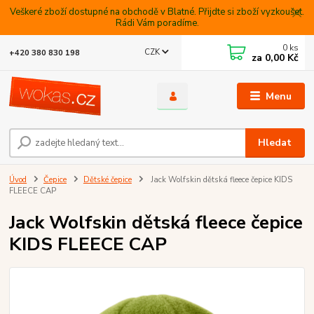
Veškeré zboží dostupné na obchodě v Blatné. Přijdte si zboží vyzkoušet.
Rádi Vám poradíme.
0
ks
CZK
+420 380 830 198
za
0,00 Kč
Menu
Hledat
Úvod
Čepice
Dětské čepice
Jack Wolfskin dětská fleece čepice KIDS
FLEECE CAP
Jack Wolfskin dětská fleece čepice
KIDS FLEECE CAP