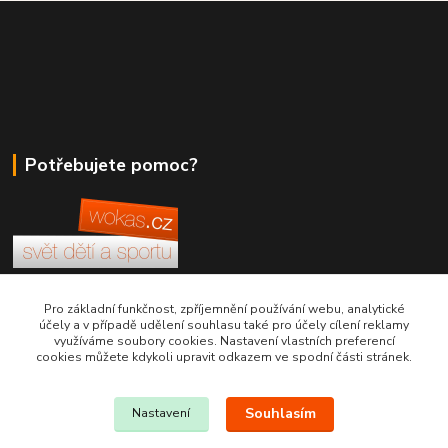
Potřebujete pomoc?
+420 380 830 198
Pro základní funkčnost, zpříjemnění používání webu, analytické
účely a v případě udělení souhlasu také pro účely cílení reklamy
využíváme soubory cookies. Nastavení vlastních preferencí
wokas.online@yahoo.cz
cookies můžete kdykoli upravit odkazem ve spodní části stránek.
Souhlasím
Nastavení