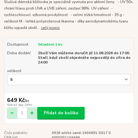
Slušivá dámská kšiltovka je speciálně vyvinuta pro aktivní ženy. - UV 50+,
chrání hlavu proti UVA a UVB záření, zastaví 98% UV-záření -
rychleschnoucí, výborná prodyšnost - velmi nízká hmotnost - 35 g -
velikost M - lehká polyesterová tkanina - díky aerodynamickému tvaru
kšiltu vypadá skvěl...
celý popis
Dostupnost
Skladem 1 ks
Doba dodání
Zboží Vám můžeme doručit již 11.08.2026 do 17:00.
Stačí, když zboží objednáte nejpozději do zítra do
24:00
velikost
649 Kč
/
ks
536 Kč
bez DPH
Přidat do košíku
Číslo produktu:
4926 white sand-1904891-5017 S
EAN kód:
4055001104499