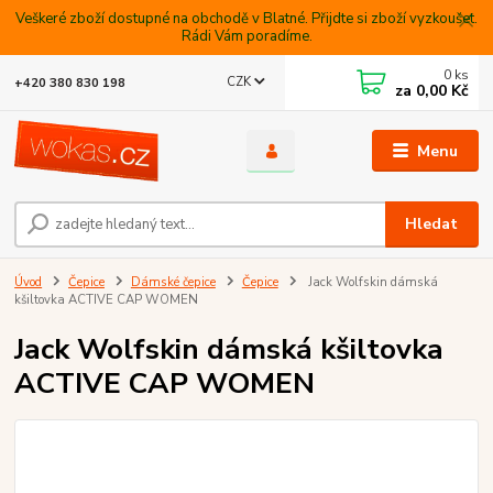
Veškeré zboží dostupné na obchodě v Blatné. Přijdte si zboží vyzkoušet.
Rádi Vám poradíme.
0
ks
CZK
+420 380 830 198
za
0,00 Kč
Menu
Hledat
Úvod
Čepice
Dámské čepice
Čepice
Jack Wolfskin dámská
kšiltovka ACTIVE CAP WOMEN
Jack Wolfskin dámská kšiltovka
ACTIVE CAP WOMEN