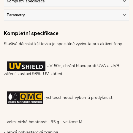
Kompletní specifikace
Parametry
Kompletní specifikace
Slušivá dámská kšiltovka je speciálně vyvinuta pro aktivní ženy.
-
UV 50+, chrání hlavu proti UVA a UVB
záření, zastaví 98% UV-záření
-
rychleschnoucí, výborná prodyšnost
- velmi nízká hmotnost - 35 g - velikost M
- lehká polyesterová tkanina