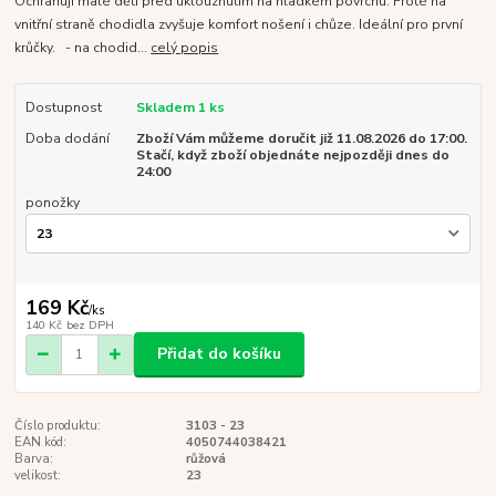
Ochraňují malé děti před uklouznutím na hladkém povrchu. Froté na
vnitřní straně chodidla zvyšuje komfort nošení i chůze. Ideální pro první
krůčky. - na chodid...
celý popis
Dostupnost
Skladem 1 ks
Doba dodání
Zboží Vám můžeme doručit již 11.08.2026 do 17:00.
Stačí, když zboží objednáte nejpozději dnes do
24:00
ponožky
169 Kč
/
ks
140 Kč
bez DPH
Přidat do košíku
Číslo produktu:
3103 - 23
EAN kód:
4050744038421
Barva:
růžová
velikost:
23