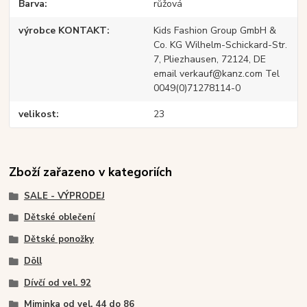
Barva
růžová
výrobce KONTAKT
Kids Fashion Group GmbH &
Co. KG Wilhelm-Schickard-Str.
7, Pliezhausen, 72124, DE
email verkauf@kanz.com Tel
0049(0)71278114-0
velikost
23
Zboží zařazeno v kategoriích
SALE - VÝPRODEJ
Dětské oblečení
Dětské ponožky
Döll
Dívčí od vel. 92
Miminka od vel. 44 do 86