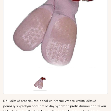
Döll dětské protiskluzné ponožky Krásné vysoce kvalitní dětské
ponožky s vysokým podílem bavlny, vybavené protiskluznou podrážkou.