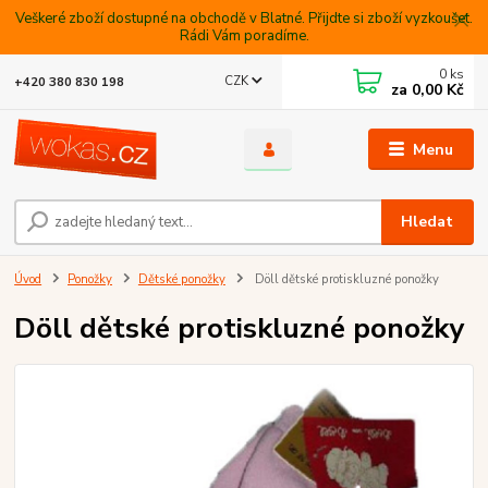
Veškeré zboží dostupné na obchodě v Blatné. Přijdte si zboží vyzkoušet.
Rádi Vám poradíme.
0
ks
CZK
+420 380 830 198
za
0,00 Kč
Menu
Hledat
Úvod
Ponožky
Dětské ponožky
Döll dětské protiskluzné ponožky
Döll dětské protiskluzné ponožky