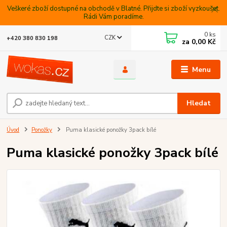
Veškeré zboží dostupné na obchodě v Blatné. Přijdte si zboží vyzkoušet.
Rádi Vám poradíme.
0
ks
CZK
+420 380 830 198
za
0,00 Kč
Menu
Hledat
Úvod
Ponožky
Puma klasické ponožky 3pack bílé
Puma klasické ponožky 3pack bílé