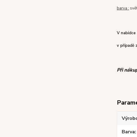
barva :
svět
V nabídce
v případě 
Při náku
Param
Výrob
Barva