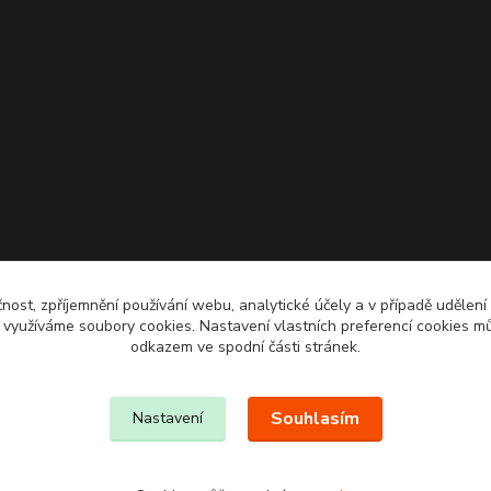
čnost, zpříjemnění používání webu, analytické účely a v případě udělení
y využíváme soubory cookies. Nastavení vlastních preferencí cookies mů
odkazem ve spodní části stránek.
Souhlasím
Nastavení