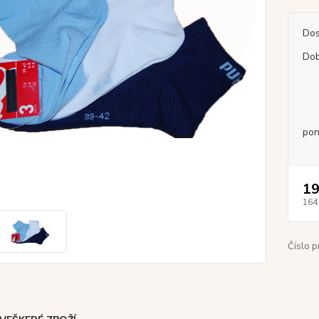
Dos
Dob
pon
19
164
Číslo p