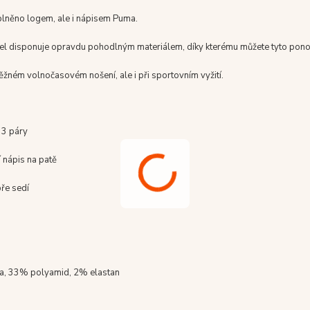
oplněno logem, ale i nápisem Puma.
l disponuje opravdu pohodlným materiálem, díky kterému můžete tyto pon
běžném volnočasovém nošení, ale i při sportovním vyžití.
- 3 páry
í nápis na patě
ře sedí
a, 33% polyamid, 2% elastan