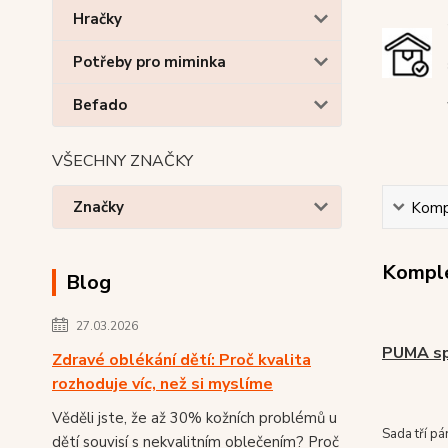
Hračky
Potřeby pro miminka
Befado
VŠECHNY ZNAČKY
Značky
Kompl
Komple
Blog
27.03.2026
PUMA sp
Zdravé oblékání dětí: Proč kvalita
rozhoduje víc, než si myslíme
Věděli jste, že až 30% kožních problémů u
Sada tří p
dětí souvisí s nekvalitním oblečením? Proč