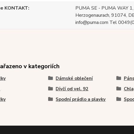
ce KONTAKT
PUMA SE - PUMA WAY 1,
Herzogenaurach, 91074, DE
info@puma.com Tel 0049
zařazeno v kategoriích
žky
Dámské oblečení
Páns
a
Dívčí od vel. 92
Chla
žky
Spodní prádlo a plavky
Spod