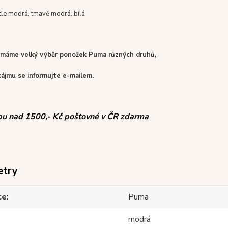
le modrá, tmavě modrá, bílá
 máme velký výběr ponožek Puma různých druhů,
zájmu se informujte e-mailem.
pu nad 1500,- Kč poštovné v ČR zdarma
etry
ce
Puma
modrá