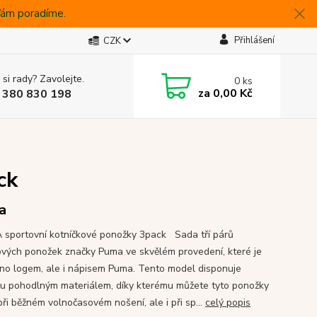
 Vám poradíme.
Přihlášení
CZK
 si rady? Zavolejte.
0
ks
za
0,00 Kč
 380 830 198
ck
a
portovní kotníčkové ponožky 3pack Sada tří párů
ových ponožek značky Puma ve skvělém provedení, které je
no logem, ale i nápisem Puma. Tento model disponuje
u pohodlným materiálem, díky kterému můžete tyto ponožky
při běžném volnočasovém nošení, ale i při sp...
celý popis