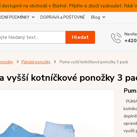
 dostupné na obchodě v Blatné. Přijdte si zboží vyzkoušet. Rádi
DNÍ PODMÍNKY
DOPRAVA a POŠTOVNÉ
Blog
Nevíte
Hledat
+420
Ponožky
Pánské ponožky
Puma vyšší kotníčkové ponožky 3 pack
 vyšší kotníčkové ponožky 3 pa
Pum
PUMA s
kotník
doplně
opravd
využít 