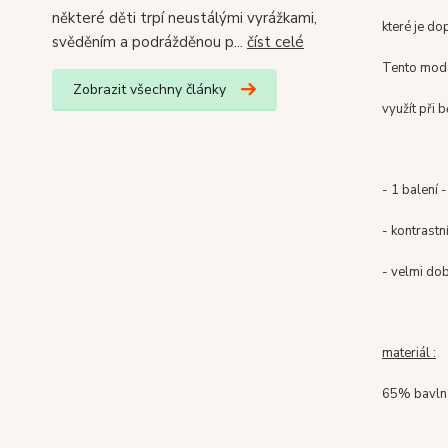
některé děti trpí neustálými vyrážkami,
které je d
svěděním a podrážděnou p...
číst celé
Tento mode
Zobrazit všechny články
využít při 
- 1 balení 
- kontrastn
- velmi dob
materiál :
65% bavln