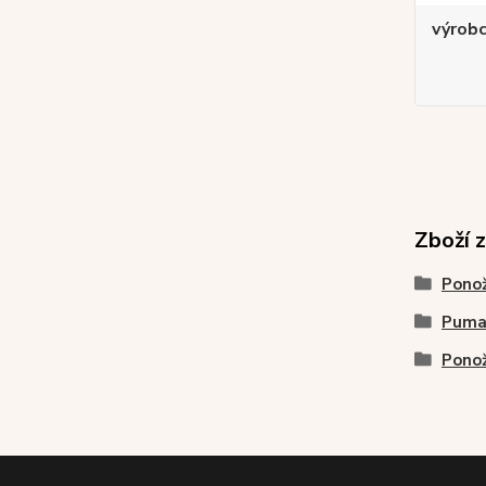
výrob
Zboží 
Pono
Pum
Pono