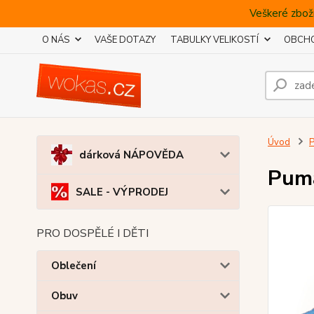
Veškeré zboží
O NÁS
VAŠE DOTAZY
TABULKY VELIKOSTÍ
OBCHO
Úvod
dárková NÁPOVĚDA
Puma
SALE - VÝPRODEJ
PRO DOSPĚLÉ I DĚTI
Oblečení
Obuv