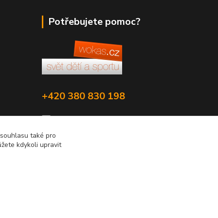
Potřebujete pomoc?
+420 380 830 198
wokas.online@yahoo.cz
 souhlasu také pro
žete kdykoli upravit
Vytvořeno na
Eshop-rychle.cz