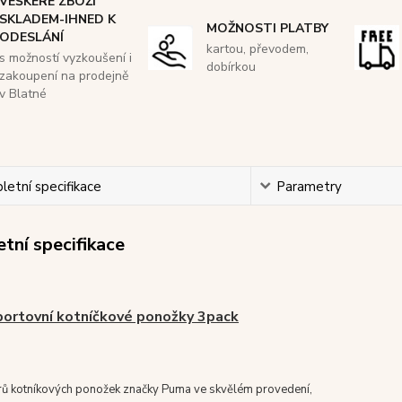
VEŠKERÉ ZBOŽÍ
SKLADEM-IHNED K
MOŽNOSTI PLATBY
ODESLÁNÍ
kartou, převodem,
s možností vyzkoušení i
dobírkou
zakoupení na prodejně
v Blatné
etní specifikace
Parametry
tní specifikace
ortovní kotníčkové ponožky 3pack
árů kotníkových ponožek značky Puma ve skvělém provedení,