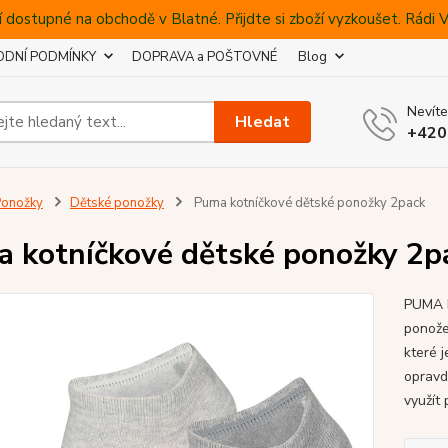
 dostupné na obchodě v Blatné. Přijdte si zboží vyzkoušet. Rádi
DNÍ PODMÍNKY
DOPRAVA a POŠTOVNÉ
Blog
Nevíte
Hledat
+420
Ponožky
Dětské ponožky
Puma kotníčkové dětské ponožky 2pack
 kotníčkové dětské ponožky 2p
PUMA k
ponože
které 
opravd
využít 