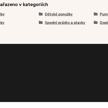
zařazeno v kategoriích
žky
Dětské ponožky
Pum
ňky
Spodní prádlo a plavky
Dopl