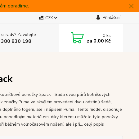
 Vám poradíme.
Přihlášení
CZK
 si rady? Zavolejte.
0
ks
za
0,00 Kč
 380 830 198
ack
otníčkové ponožky 2pack Sada dvou párů kotníkových
k značky Puma ve skvělém provedení dvou odstínů šedé,
je doplněno logem, ale i nápisem Puma. Tento model disponuje
u pohodlným materiálem, díky kterému můžete tyto ponožky
při běžném volnočasovém nošení, ale i při...
celý popis