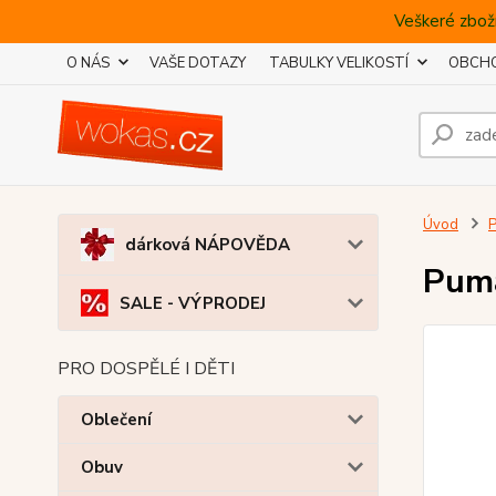
Veškeré zboží
O NÁS
VAŠE DOTAZY
TABULKY VELIKOSTÍ
OBCHO
Úvod
dárková NÁPOVĚDA
Puma
SALE - VÝPRODEJ
PRO DOSPĚLÉ I DĚTI
Oblečení
Obuv