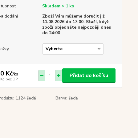
tupnost
Skladem > 1 ks
a dodání
Zboží Vám můžeme doručit již
11.08.2026 do 17:00. Stačí, když
zboží objednáte nejpozději dnes
do 24:00
ožky
0 Kč
/
ks
Přidat do košíku
 Kč
bez DPH
roduktu:
1124 šedá
Barva:
šedá