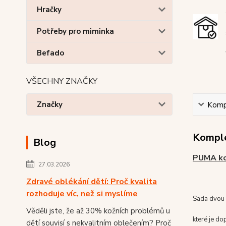
Hračky
Potřeby pro miminka
Befado
VŠECHNY ZNAČKY
Značky
Kompl
Komple
Blog
PUMA ko
27.03.2026
Zdravé oblékání dětí: Proč kvalita
rozhoduje víc, než si myslíme
Sada dvou 
Věděli jste, že až 30% kožních problémů u
které je d
dětí souvisí s nekvalitním oblečením? Proč