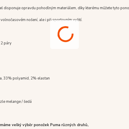
l disponuje opravdu pohodlným materiálem, díky kterému můžete tyto pono
volnočasovém nošení, ale i při sportovním vyžití.
- 2 páry
a, 33% polyamid, 2% elastan
zzle melange / šedá
 máme velký výběr ponožek Puma různých druhů,