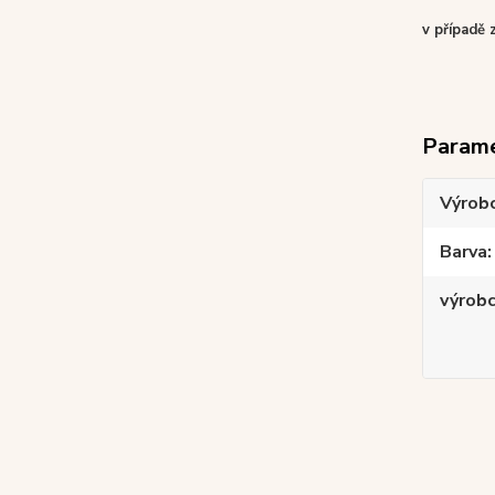
v případě 
Param
Výrob
Barva
výrob