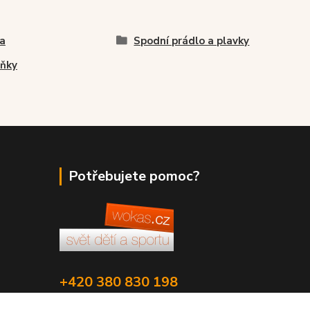
a
Spodní prádlo a plavky
ňky
Potřebujete pomoc?
+420 380 830 198