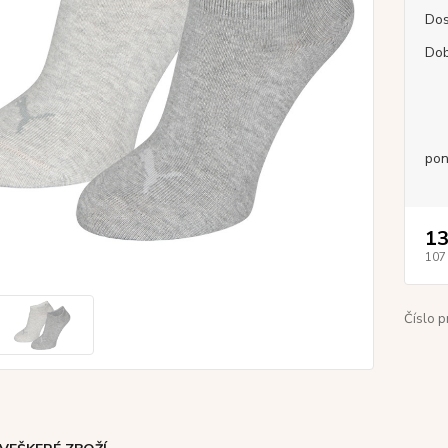
Dos
Dob
pon
13
107
Číslo p