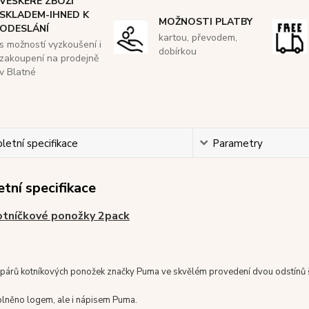
VEŠKERÉ ZBOŽÍ
SKLADEM-IHNED K
MOŽNOSTI PLATBY
ODESLÁNÍ
kartou, převodem,
s možností vyzkoušení i
dobírkou
zakoupení na prodejně
v Blatné
etní specifikace
Parametry
tní specifikace
tníčkové ponožky 2pack
párů kotníkových ponožek značky Puma ve skvělém provedení dvou odstínů 
oplněno logem, ale i nápisem Puma.