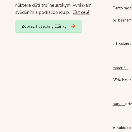
některé děti trpí neustálými vyrážkami,
Tento mode
svěděním a podrážděnou p...
číst celé
při běžném 
Zobrazit všechny články
- 1 balení 
materiál :
65% bavln
barva :
dri
V nabídce