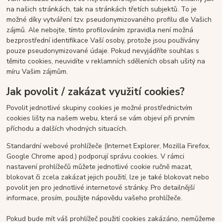
na našich stránkách, tak na stránkách třetích subjektů. To je
možné díky vytváření tzv. pseudonymizovaného profilu dle Vašich
zájmů. Ale nebojte, tímto profilováním zpravidla není možná
bezprostřední identifikace Vaší osoby, protože jsou používány
pouze pseudonymizované údaje. Pokud nevyjádříte souhlas s
těmito cookies, neuvidíte v reklamních sděleních obsah ušitý na
míru Vašim zájmům.
Jak povolit / zakázat využití cookies?
Povolit jednotlivé skupiny cookies je možné prostřednictvím
cookies lišty na našem webu, která se vám objeví při prvním
příchodu a dalších vhodných situacích.
Standardní webové prohlížeče (Internet Explorer, Mozilla Firefox,
Google Chrome apod.) podporují správu cookies. V rámci
nastavení prohlížečů můžete jednotlivé cookie ručně mazat,
blokovat či zcela zakázat jejich použití, lze je také blokovat nebo
povolit jen pro jednotlivé internetové stránky. Pro detailnější
informace, prosím, použijte nápovědu vašeho prohlížeče.
Pokud bude mít váš prohlížeč použití cookies zakázáno, nemůžeme