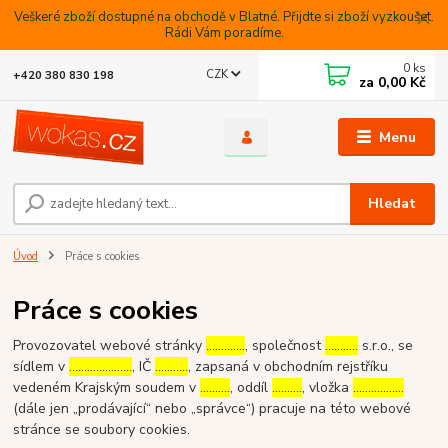
Veškeré zboží dostupné na obchodě v Blatné. Přijdte si zboží vyzkoušet.
Rádi Vám poradíme.
0
ks
CZK
+420 380 830 198
za
0,00 Kč
Menu
Hledat
Úvod
Práce s cookies
Práce s cookies
Provozovatel webové stránky
………….
, společnost
………..
s.r.o., se
sídlem v
…………………
, IČ
………..
, zapsaná v obchodním rejstříku
vedeném Krajským soudem v
……….
, oddíl
……….
, vložka
……………..
(dále jen „prodávající“ nebo „správce“) pracuje na této webové
stránce se soubory cookies.